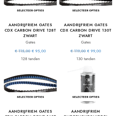
SELECTEER OPTIES
SELECTEER OPTIES
AANDRIJFRIEM GATES
AANDRIJFRIEM GATES
CDX CARBON DRIVE 128T
CDX CARBON DRIVE 130T
ZWART
ZWART
Gates
Gates
Oorspronkelijke
Huidige
Oorspronkelijke
Huidige
€
115,00
€
95,00
€
119,00
€
99,00
prijs was:
prijs is:
prijs was:
prijs is:
€ 115,00.
€ 95,00.
€ 119,00.
€ 99,00.
128 tanden
130 tanden
SELECTEER OPTIES
SELECTEER OPTIES
AANDRIJFRIEM GATES
AANDRIJFRIEM