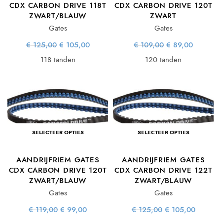
CDX CARBON DRIVE 118T
CDX CARBON DRIVE 120T
ZWART/BLAUW
ZWART
Gates
Gates
Oorspronkelijke
Huidige
Oorspronkelijke
Huidige
€
125,00
€
105,00
€
109,00
€
89,00
prijs was:
prijs is:
prijs was:
prijs is:
€ 125,00.
€ 105,00.
€ 109,00.
€ 89,00.
118 tanden
120 tanden
SELECTEER OPTIES
SELECTEER OPTIES
AANDRIJFRIEM GATES
AANDRIJFRIEM GATES
CDX CARBON DRIVE 120T
CDX CARBON DRIVE 122T
ZWART/BLAUW
ZWART/BLAUW
Gates
Gates
Oorspronkelijke
Huidige
Oorspronkelijke
Huidig
€
119,00
€
99,00
€
125,00
€
105,00
prijs was:
prijs is:
prijs was:
prijs is