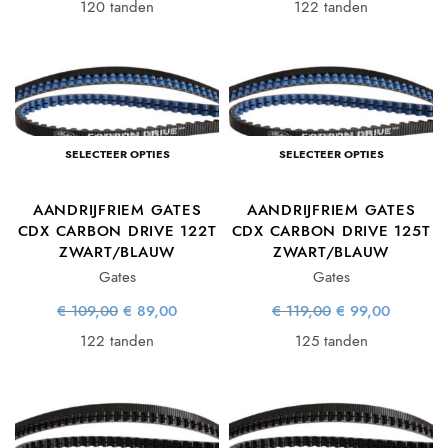
€ 119,00.
€ 99,00.
€ 125,00.
€ 105,0
120 tanden
122 tanden
SELECTEER OPTIES
SELECTEER OPTIES
AANDRIJFRIEM GATES
AANDRIJFRIEM GATES
CDX CARBON DRIVE 122T
CDX CARBON DRIVE 125T
ZWART/BLAUW
ZWART/BLAUW
Gates
Gates
Oorspronkelijke
Huidige
Oorspronkelijke
Huidige
€
109,00
€
89,00
€
119,00
€
99,00
prijs was:
prijs is:
prijs was:
prijs is:
€ 109,00.
€ 89,00.
€ 119,00.
€ 99,00.
122 tanden
125 tanden