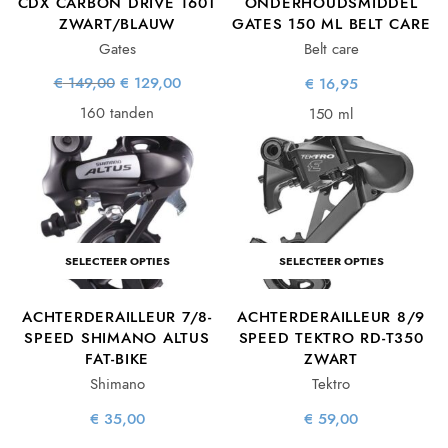
CDX CARBON DRIVE 160T
ONDERHOUDSMIDDEL
ZWART/BLAUW
GATES 150 ML BELT CARE
Gates
Belt care
Oorspronkelijke
Huidige
€
149,00
€
129,00
€
16,95
prijs was:
prijs is:
€ 149,00.
€ 129,00.
160 tanden
150 ml
SELECTEER OPTIES
SELECTEER OPTIES
ACHTERDERAILLEUR 7/8-
ACHTERDERAILLEUR 8/9
SPEED SHIMANO ALTUS
SPEED TEKTRO RD-T350
FAT-BIKE
ZWART
Shimano
Tektro
€
35,00
€
59,00