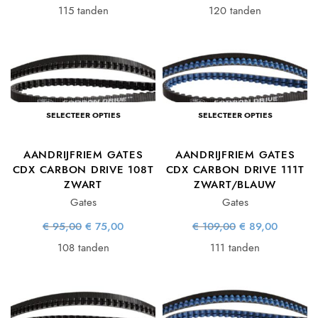
€ 59,00.
€ 49,00.
€ 69,00.
€ 59,00.
115 tanden
120 tanden
SELECTEER OPTIES
SELECTEER OPTIES
AANDRIJFRIEM GATES
AANDRIJFRIEM GATES
CDX CARBON DRIVE 108T
CDX CARBON DRIVE 111T
ZWART
ZWART/BLAUW
Gates
Gates
Oorspronkelijke
Huidige
Oorspronkelijke
Huidige
€
95,00
€
75,00
€
109,00
€
89,00
prijs was:
prijs is:
prijs was:
prijs is:
€ 95,00.
€ 75,00.
€ 109,00.
€ 89,00.
108 tanden
111 tanden