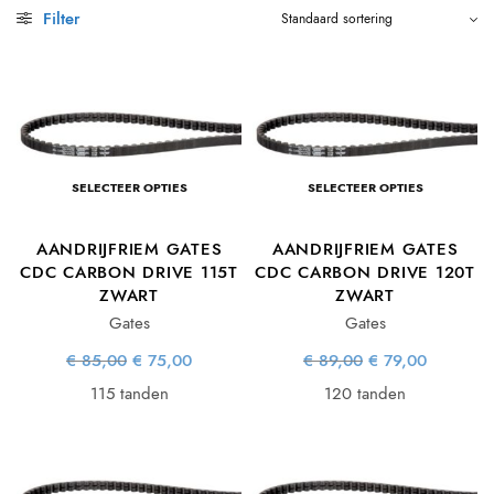
Filter
SELECTEER OPTIES
SELECTEER OPTIES
AANDRIJFRIEM GATES
AANDRIJFRIEM GATES
CDC CARBON DRIVE 115T
CDC CARBON DRIVE 120T
ZWART
ZWART
Gates
Gates
Oorspronkelijke
Huidige
Oorspronkelijke
Huidige
€
85,00
€
75,00
€
89,00
€
79,00
prijs was:
prijs is:
prijs was:
prijs is:
€ 85,00.
€ 75,00.
€ 89,00.
€ 79,00.
115 tanden
120 tanden