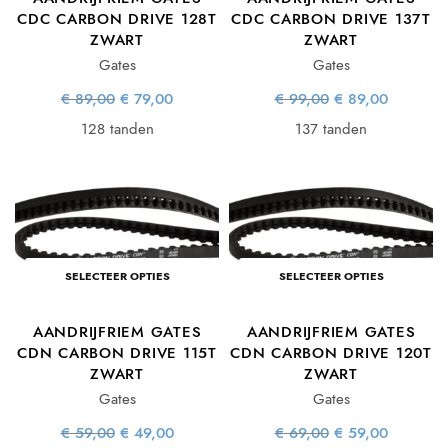
CDC CARBON DRIVE 128T
CDC CARBON DRIVE 137T
ZWART
ZWART
Gates
Gates
Oorspronkelijke
Huidige
Oorspronkelijke
Huidige
€
89,00
€
79,00
€
99,00
€
89,00
prijs was:
prijs is:
prijs was:
prijs is:
€ 89,00.
€ 79,00.
€ 99,00.
€ 89,00.
128 tanden
137 tanden
SELECTEER OPTIES
SELECTEER OPTIES
AANDRIJFRIEM GATES
AANDRIJFRIEM GATES
CDN CARBON DRIVE 115T
CDN CARBON DRIVE 120T
ZWART
ZWART
Gates
Gates
Oorspronkelijke
Huidige
Oorspronkelijke
Huidige
€
59,00
€
49,00
€
69,00
€
59,00
prijs was:
prijs is:
prijs was:
prijs is: