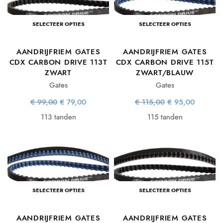
SELECTEER OPTIES
SELECTEER OPTIES
AANDRIJFRIEM GATES
AANDRIJFRIEM GATES
CDX CARBON DRIVE 113T
CDX CARBON DRIVE 115T
ZWART
ZWART/BLAUW
Gates
Gates
Oorspronkelijke
Huidige
Oorspronkelijke
Huidige
€
99,00
€
79,00
€
115,00
€
95,00
prijs was:
prijs is:
prijs was:
prijs is:
€ 99,00.
€ 79,00.
€ 115,00.
€ 95,00
113 tanden
115 tanden
SELECTEER OPTIES
SELECTEER OPTIES
AANDRIJFRIEM GATES
AANDRIJFRIEM GATES