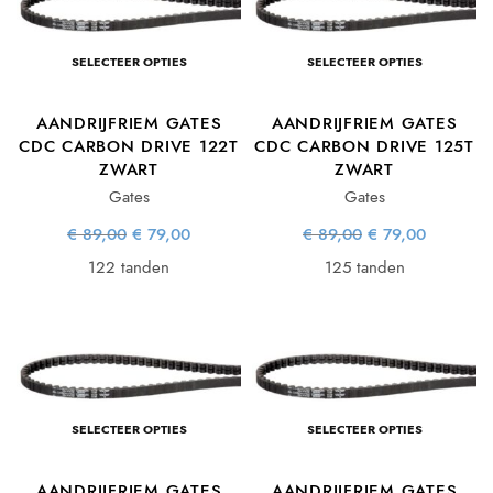
SELECTEER OPTIES
SELECTEER OPTIES
AANDRIJFRIEM GATES
AANDRIJFRIEM GATES
CDC CARBON DRIVE 122T
CDC CARBON DRIVE 125T
ZWART
ZWART
Gates
Gates
Oorspronkelijke
Huidige
Oorspronkelijke
Huidige
€
89,00
€
79,00
€
89,00
€
79,00
prijs was:
prijs is:
prijs was:
prijs is:
€ 89,00.
€ 79,00.
€ 89,00.
€ 79,00.
122 tanden
125 tanden
SELECTEER OPTIES
SELECTEER OPTIES
AANDRIJFRIEM GATES
AANDRIJFRIEM GATES