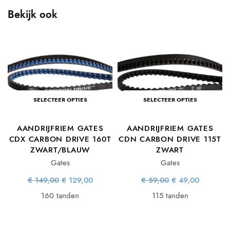
Bekijk ook
T
ke
ige
SELECTEER OPTIES
SELECTEER OPTIES
is:
00.
AANDRIJFRIEM GATES
AANDRIJFRIEM GATES
CDX CARBON DRIVE 160T
CDN CARBON DRIVE 115T
ZWART/BLAUW
ZWART
Gates
Gates
Oorspronkelijke
Huidige
Oorspronkelijke
Huidige
€
149,00
€
129,00
€
59,00
€
49,00
prijs was:
prijs is:
prijs was:
prijs is:
€ 149,00.
€ 129,00.
€ 59,00.
€ 49,00.
160 tanden
115 tanden