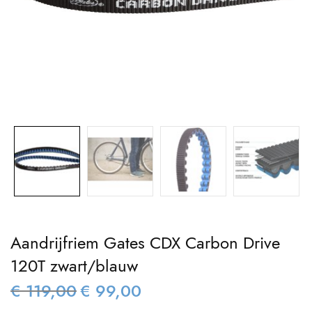
Aandrijfriem Gates CDX Carbon Drive
120T zwart/blauw
€
119,00
€
99,00
Oorspronkelijke
Huidige
prijs was:
prijs is: