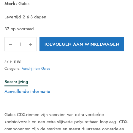
Merk:
Gates
€ 119,00.
€ 99,00.
Levertijd 2 á 3 dagen
37 op voorraad
TOEVOEGEN AAN WINKELWAGEN
SKU:
11181
Categorie:
Aandrijfriem Gates
Beschrijving
Aanvullende informatie
Gates CDX-riemen zijn voorzien van extra versterkte
koolstofvezels en een extra slijtvaste polyurethaan looplaag. CDX-
componenten zijn de sterkste en meest duurzame onderdelen