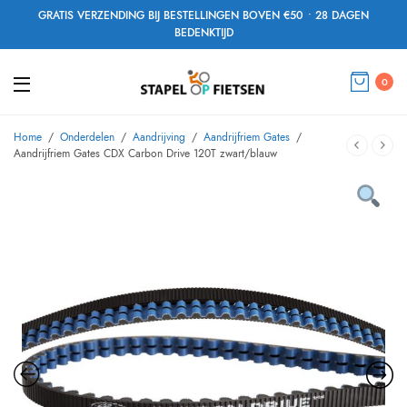
GRATIS VERZENDING BIJ BESTELLINGEN BOVEN €50 • 28 DAGEN
BEDENKTIJD
0
Home
/
Onderdelen
/
Aandrijving
/
Aandrijfriem Gates
/
Aandrijfriem Gates CDX Carbon Drive 120T zwart/blauw