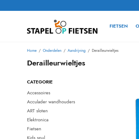
FIETSEN
O
Home
/
Onderdelen
/
Aandrijving
/
Derailleurwieltjes
Derailleurwieltjes
CATEGORIE
Accessoires
Acculader wandhouders
ART sloten
Elektronica
Fietsen
Kids spul