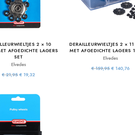
LLEURWIELTJES 2 × 10
DERAILLEURWIELTJES 2 × 1
ET AFGEDICHTE LAGERS
MET AFGEDICHTE LAGERS 1
SET
Elvedes
Elvedes
Oorspronkel
H
€
159,95
€
140,76
prijs was
p
Oorspronkelijke
Huidige
€
21,95
€
19,32
€ 159,95
€ 
prijs was:
prijs is:
€ 21,95.
€ 19,32.