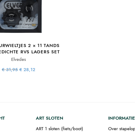
URWIELTJES 2 × 11 TANDS
EDICHTE RVS LAGERS SET
Elvedes
Oorspronkelijke
Huidige
€
31,95
€
28,12
prijs was:
prijs is:
€ 31,95.
€ 28,12.
HT
ART SLOTEN
INFORMATIE
ART 1 sloten (fiets/boot)
Over stapelop