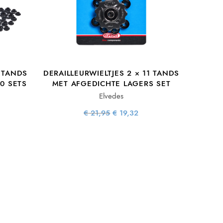
1 TANDS
DERAILLEURWIELTJES 2 × 11 TANDS
0 SETS
MET AFGEDICHTE LAGERS SET
Elvedes
ijke
uidige
Oorspronkelijke
Huidige
€
21,95
€
19,32
:
rijs is:
prijs was:
prijs is:
.
140,76.
€ 21,95.
€ 19,32.