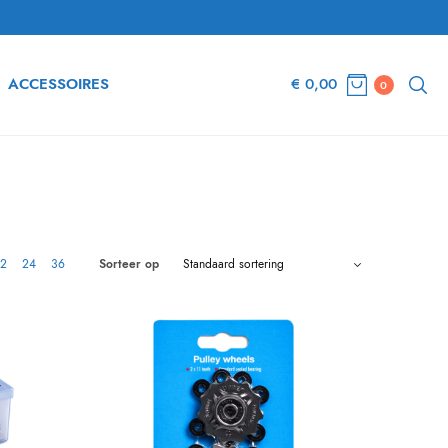
ACCESSOIRES
€
0,00
0
12
24
36
Sorteer op