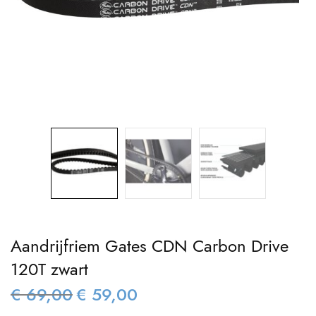
Aandrijfriem Gates CDN Carbon Drive
120T zwart
€
69,00
€
59,00
Oorspronkelijke
Huidige
prijs was:
prijs is: