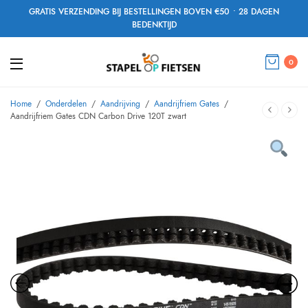
GRATIS VERZENDING BIJ BESTELLINGEN BOVEN €50 • 28 DAGEN
BEDENKTIJD
0
Home
/
Onderdelen
/
Aandrijving
/
Aandrijfriem Gates
/
Aandrijfriem Gates CDN Carbon Drive 120T zwart