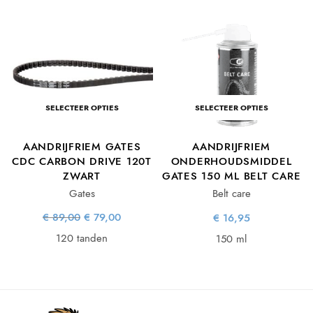
SELECTEER OPTIES
SELECTEER OPTIES
AANDRIJFRIEM GATES
AANDRIJFRIEM
T
CDC CARBON DRIVE 120T
ONDERHOUDSMIDDEL
ZWART
GATES 150 ML BELT CARE
Gates
Belt care
ke
ge
Oorspronkelijke
Huidige
€
89,00
€
79,00
€
16,95
is:
prijs was:
prijs is:
00.
€ 89,00.
€ 79,00.
120 tanden
150 ml