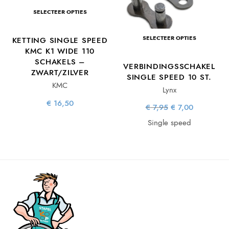
SELECTEER OPTIES
SELECTEER OPTIES
KETTING SINGLE SPEED
KMC K1 WIDE 110
SCHAKELS –
VERBINDINGSSCHAKEL
ZWART/ZILVER
SINGLE SPEED 10 ST.
KMC
Lynx
€
16,50
Oorspronkelijke
Huidige
€
7,95
€
7,00
prijs was:
prijs is:
€ 7,95.
€ 7,00.
Single speed