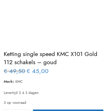
Ketting single speed KMC X101 Gold
112 schakels – goud
€
49,50
€
45,00
Oorspronkelijke
Huidige
prijs was:
prijs is:
Merk:
KMC
€ 49,50.
€ 45,00.
Levertijd 2 á 3 dagen
3 op voorraad