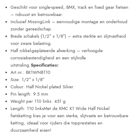
Geschikt voor single-speed, BMX, track en fixed gear fietsen
– robuust en betrouwbaar.
Inclusief MissingLink – eenvoudige montage en onderhoud
zonder gereedschap.
Brede schakels (1/2″ x 1/8″) – extra sterkte en slijtvastheid
voor zware belasting.
Half nikkel-geplateerde afwerking – verhoogde
corrosiebestendigheid en een stijlvolle
uitstraling.
Specificaties:
Art.nr.: BK1WNB110
Size: 1/2″ x 1/8″
Colour: Half Nickel plated Silver
Pin length: 9.5 mm
Weight per 110 links: 451 g
Length: 110 linksMet de KMC K1 Wide Half Nickel
fietsketting kies je voor een sterke, slijtvaste en betrouwbare
ketting, ideaal voor rijders die topprestaties en
duurzaamheid eisen!