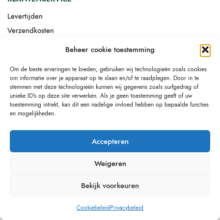
Levertijden
Verzendkosten
Afgemonteerd laten bezorgen
Beheer cookie toestemming
Retourneren
Om de beste ervaringen te bieden, gebruiken wij technologieën zoals cookies
Drop-shipping
om informatie over je apparaat op te slaan en/of te raadplegen. Door in te
Link building
stemmen met deze technologieën kunnen wij gegevens zoals surfgedrag of
unieke ID's op deze site verwerken. Als je geen toestemming geeft of uw
toestemming intrekt, kan dit een nadelige invloed hebben op bepaalde functies
en mogelijkheden.
Accepteren
Weigeren
Bekijk voorkeuren
Cookiebeleid
Privacybeleid