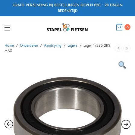
GRATIS VERZENDING BIJ BESTELLINGEN BOVEN €50 • 28 DAGEN
BEDENKTIJD
0
Home
/
Onderdelen
/
Aandrijving
/
Lagers
/
Lager 17286 2RS
MAX