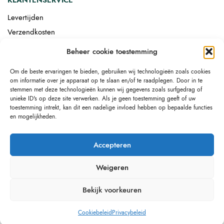
Levertijden
Verzendkosten
Afgemonteerd laten bezorgen
Beheer cookie toestemming
Retourneren
Om de beste ervaringen te bieden, gebruiken wij technologieën zoals cookies
Drop-shipping
om informatie over je apparaat op te slaan en/of te raadplegen. Door in te
Link building
stemmen met deze technologieën kunnen wij gegevens zoals surfgedrag of
unieke ID's op deze site verwerken. Als je geen toestemming geeft of uw
toestemming intrekt, kan dit een nadelige invloed hebben op bepaalde functies
en mogelijkheden.
Accepteren
Weigeren
Bekijk voorkeuren
Cookiebeleid
Privacybeleid