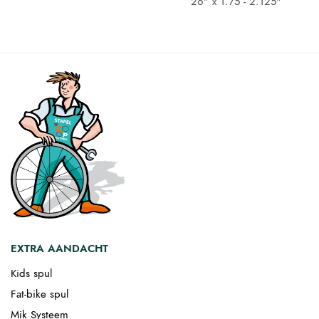
€ 11,95.
€ 10,52.
26" x 1.75 - 2.125"
EXTRA AANDACHT
Kids spul
Fat-bike spul
Mik Systeem