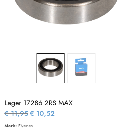
Lager 17286 2RS MAX
€
11,95
€
10,52
Oorspronkelijke
Huidige
prijs was:
prijs is:
Merk:
Elvedes
€ 11,95.
€ 10,52.