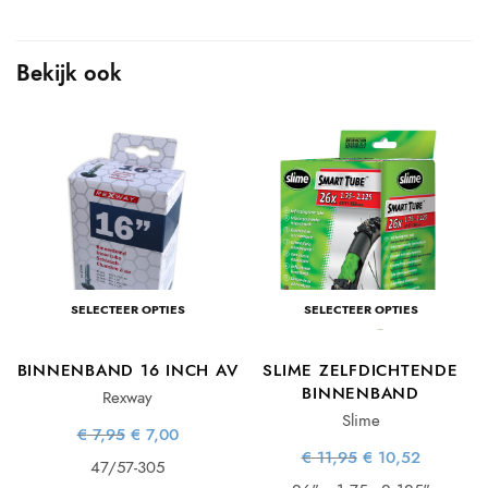
Bekijk ook
ke
ge
s:
6.
SELECTEER OPTIES
SELECTEER OPTIES
BINNENBAND 16 INCH AV
SLIME ZELFDICHTENDE
BINNENBAND
Rexway
Slime
Oorspronkelijke
Huidige
€
7,95
€
7,00
prijs was:
prijs is:
Oorspronkelijke
Huidige
€
11,95
€
10,52
€ 7,95.
€ 7,00.
47/57-305
prijs was:
prijs is: