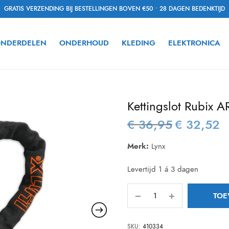
GRATIS VERZENDING BIJ BESTELLINGEN BOVEN €50 • 28 DAGEN BEDENKTIJD
NDERDELEN
ONDERHOUD
KLEDING
ELEKTRONICA
Kettingslot Rubix A
€
36,95
€
32,52
Oorspronkelijke
Hu
prijs was:
pri
Merk:
Lynx
€ 36,95.
€ 
Levertijd 1 á 3 dagen
TOE
SKU:
410334