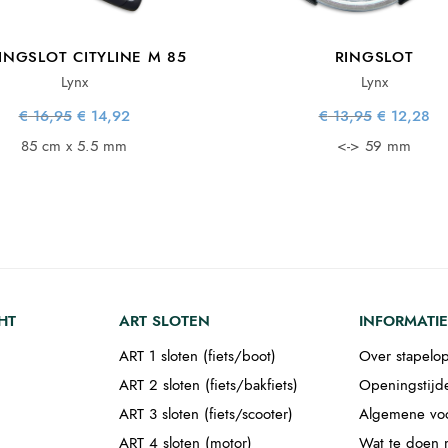
INGSLOT CITYLINE M 85
RINGSLOT
Lynx
Lynx
Oorspronkelijke
Huidige
Oorspronke
Hu
€
16,95
€
14,92
€
13,95
€
12,28
prijs was:
prijs is:
prijs wa
pr
€ 16,95.
€ 14,92.
€ 13,95
€ 
85 cm x 5.5 mm
<-> 59 mm
HT
ART SLOTEN
INFORMATIE
ART 1 sloten (fiets/boot)
Over stapelop
ART 2 sloten (fiets/bakfiets)
Openingstijd
ART 3 sloten (fiets/scooter)
Algemene vo
ART 4 sloten (motor)
Wat te doen m