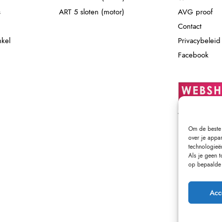
s
ART 5 sloten (motor)
AVG proof
Contact
nkel
Privacybeleid
Facebook
Om de beste 
over je appa
technologieë
Als je geen 
op bepaalde 
Acc