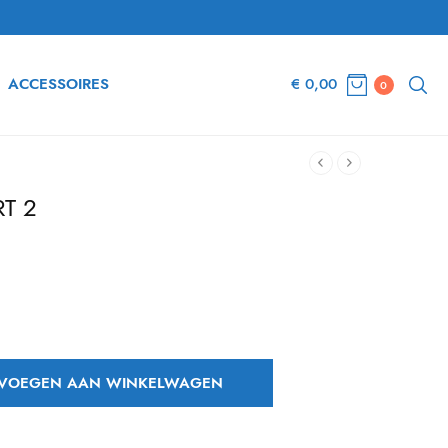
ACCESSOIRES
€
0,00
0
RT 2
idige
js is:
32,52.
VOEGEN AAN WINKELWAGEN