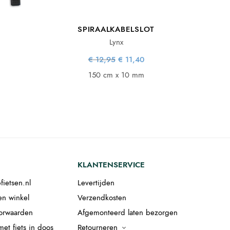
SPIRAALKABELSLOT
Lynx
lijke
idige
Oorspronkelijke
Huidige
€
12,95
€
11,40
s:
ijs is:
prijs was:
prijs is:
.
12,28.
€ 12,95.
€ 11,40.
150 cm x 10 mm
KLANTENSERVICE
fietsen.nl
Levertijden
en winkel
Verzendkosten
orwaarden
Afgemonteerd laten bezorgen
et fiets in doos
Retourneren