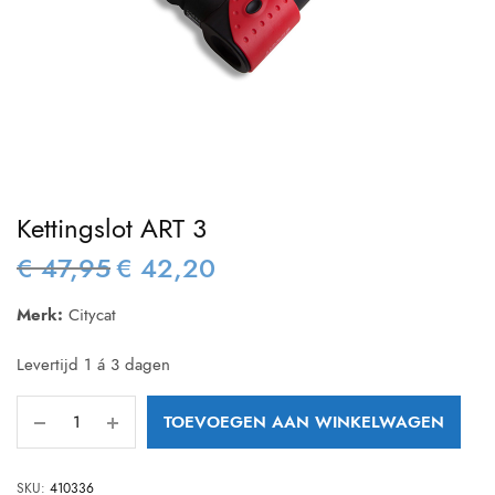
Kettingslot ART 3
€
47,95
€
42,20
Oorspronkelijke
Huidige
prijs was:
prijs is:
Merk:
Citycat
€ 47,95.
€ 42,20.
Levertijd 1 á 3 dagen
TOEVOEGEN AAN WINKELWAGEN
SKU:
410336