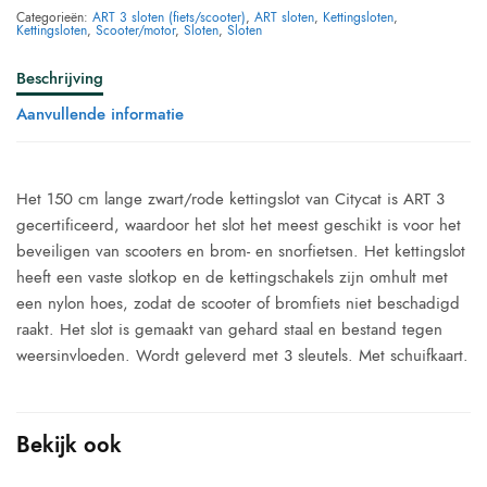
Categorieën:
ART 3 sloten (fiets/scooter)
,
ART sloten
,
Kettingsloten
,
Kettingsloten
,
Scooter/motor
,
Sloten
,
Sloten
Beschrijving
Aanvullende informatie
Het 150 cm lange zwart/rode kettingslot van Citycat is ART 3
gecertificeerd, waardoor het slot het meest geschikt is voor het
beveiligen van scooters en brom- en snorfietsen. Het kettingslot
heeft een vaste slotkop en de kettingschakels zijn omhult met
een nylon hoes, zodat de scooter of bromfiets niet beschadigd
raakt. Het slot is gemaakt van gehard staal en bestand tegen
weersinvloeden. Wordt geleverd met 3 sleutels. Met schuifkaart.
Bekijk ook