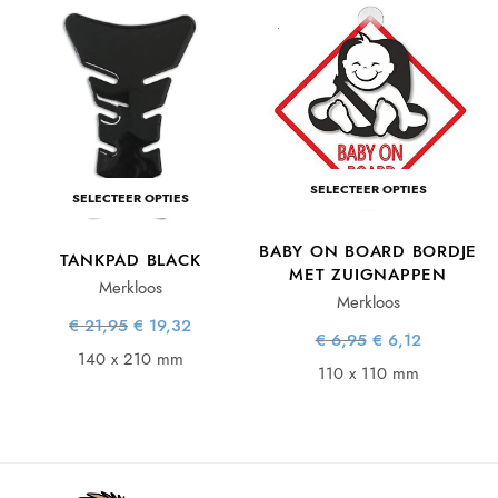
SELECTEER OPTIES
SELECTEER OPTIES
BABY ON BOARD BORDJE
TANKPAD BLACK
MET ZUIGNAPPEN
Merkloos
Merkloos
Oorspronkelijke
Huidige
€
21,95
€
19,32
Oorspronkelijke
Huidige
€
6,95
€
6,12
prijs was:
prijs is:
e
e
prijs was:
prijs is:
€ 21,95.
€ 19,32.
140 x 210 mm
:
€ 6,95.
€ 6,12.
110 x 110 mm
.