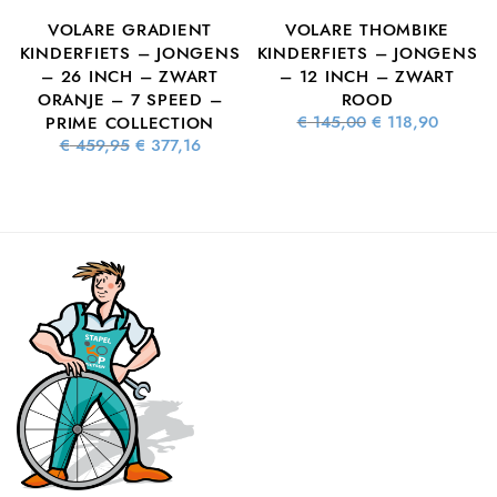
VOLARE GRADIENT
VOLARE THOMBIKE
S
KINDERFIETS – JONGENS
KINDERFIETS – JONGENS
– 26 INCH – ZWART
– 12 INCH – ZWART
ORANJE – 7 SPEED –
ROOD
ke
dige
Oorspronkelijke
Huidig
€
145,00
€
118,90
PRIME COLLECTION
s is:
prijs was:
prijs is
Oorspronkelijke
Huidige
€
459,95
€
377,16
2,16.
€ 145,00.
€ 118,9
prijs was:
prijs is:
€ 459,95.
€ 377,16.