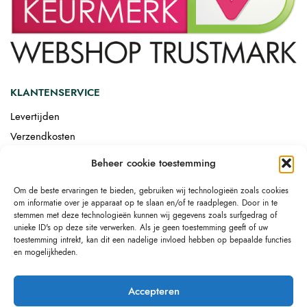
KLANTENSERVICE
Levertijden
Verzendkosten
Afgemonteerd laten bezorgen
Beheer cookie toestemming
Retourneren
Om de beste ervaringen te bieden, gebruiken wij technologieën zoals cookies
Drop-shipping
om informatie over je apparaat op te slaan en/of te raadplegen. Door in te
Link building
stemmen met deze technologieën kunnen wij gegevens zoals surfgedrag of
unieke ID's op deze site verwerken. Als je geen toestemming geeft of uw
toestemming intrekt, kan dit een nadelige invloed hebben op bepaalde functies
en mogelijkheden.
Accepteren