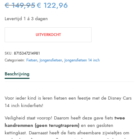
€
149,95
€
122,96
Oorspronkelijke
Huidige
prijs was:
prijs is:
Levertijd 1 á 3 dagen
€ 149,95.
€ 122,96.
UITVERKOCHT
SKU:
8715347214981
Categorieën:
Fietsen
,
Jongensfietsen
,
Jongensfietsen 14 inch
Beschrijving
Voor ieder kind is leren fietsen een feestje met de Disney Cars
14 inch kinderfiets!
Veiligheid staat voorop! Daarom heeft deze gave fiets
twee
handremmen (geen terugtraprem)
en een gesloten
kettingkast. Daarnaast heeft de fiets afneembare zijwieltjes om