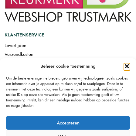
KLANTENSERVICE
Levertijden
Verzendkosten
Afgemonteerd laten bezorgen
Beheer cookie toestemming
Retourneren
Om de beste ervaringen te bieden, gebruiken wij technologieën zoals cookies
Drop-shipping
om informatie over je apparaat op te slaan en/of te raadplegen. Door in te
Link building
stemmen met deze technologieën kunnen wij gegevens zoals surfgedrag of
unieke ID's op deze site verwerken. Als je geen toestemming geeft of uw
toestemming intrekt, kan dit een nadelige invloed hebben op bepaalde functies
en mogelijkheden.
Accepteren