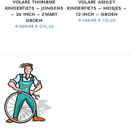
VOLARE THOMBIKE
VOLARE ASHLEY
S
KINDERFIETS – JONGENS
KINDERFIETS – MEISJES –
– 26 INCH – ZWART
12 INCH – GROEN
Oorspronkelijke
Huidig
€
134,95
€
110,66
GROEN
prijs was:
prijs is
Oorspronkelijke
Huidige
€
329,95
€
270,56
€ 134,95.
€ 110,6
prijs was:
prijs is:
ke
dige
€ 329,95.
€ 270,56.
 is:
7,16.