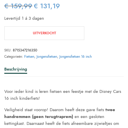
€
159,99
€
131,19
Oorspronkelijke
Huidige
prijs was:
prijs is:
Levertijd 1 á 3 dagen
€ 159,99.
€ 131,19.
UITVERKOCHT
SKU:
8715347216350
Categorieën:
Fietsen
,
Jongensfietsen
,
Jongensfietsen 16 inch
Beschrijving
Voor ieder kind is leren fietsen een feestje met de Disney Cars
16 inch kinderfiets!
Veiligheid staat voorop! Daarom heeft deze gave fiets
twee
handremmen (geen terugtraprem)
en een gesloten
kettingkast. Daarnaast heeft de fiets afneembare zijwieltjes om