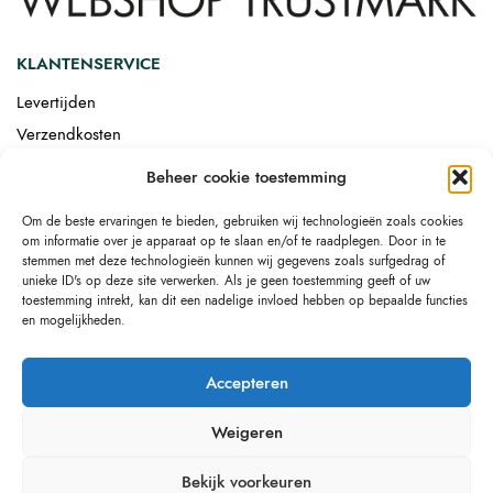
KLANTENSERVICE
Levertijden
Verzendkosten
Afgemonteerd laten bezorgen
Beheer cookie toestemming
Retourneren
Om de beste ervaringen te bieden, gebruiken wij technologieën zoals cookies
Drop-shipping
om informatie over je apparaat op te slaan en/of te raadplegen. Door in te
Link building
stemmen met deze technologieën kunnen wij gegevens zoals surfgedrag of
unieke ID's op deze site verwerken. Als je geen toestemming geeft of uw
toestemming intrekt, kan dit een nadelige invloed hebben op bepaalde functies
en mogelijkheden.
Accepteren
Weigeren
Bekijk voorkeuren