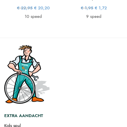
e
ge
is:
Oorspronkelijke
Huidige
Oorspronkelijke
Huidige
€
22,95
€
20,20
€
1,95
€
1,72
36.
1
prijs was:
prijs is:
prijs was:
prijs is:
€ 22,95.
€ 20,20.
€ 1,95.
€ 1,72.
10 speed
9 speed
EXTRA AANDACHT
Kids spul