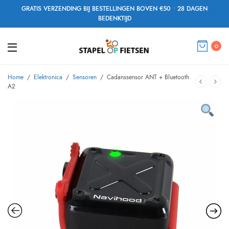
GRATIS VERZENDING BIJ BESTELLINGEN BOVEN €50 • 28 DAGEN
BEDENKTIJD
0
Home
/
Elektronica
/
Sensoren
/
Cadanssensor ANT + Bluetooth
A2