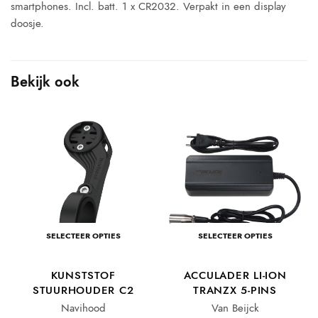
smartphones. Incl. batt. 1 x CR2032. Verpakt in een display
doosje.
Bekijk ook
SELECTEER OPTIES
SELECTEER OPTIES
3
KUNSTSTOF
ACCULADER LI-ION
STUURHOUDER C2
TRANZX 5-PINS
Navihood
Van Beijck