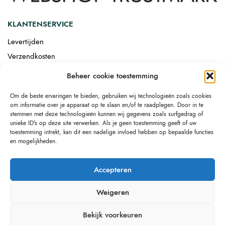
KLANTENSERVICE
Levertijden
Verzendkosten
Afgemonteerd laten bezorgen
Beheer cookie toestemming
Retourneren
Om de beste ervaringen te bieden, gebruiken wij technologieën zoals cookies
Drop-shipping
om informatie over je apparaat op te slaan en/of te raadplegen. Door in te
Link building
stemmen met deze technologieën kunnen wij gegevens zoals surfgedrag of
unieke ID's op deze site verwerken. Als je geen toestemming geeft of uw
toestemming intrekt, kan dit een nadelige invloed hebben op bepaalde functies
en mogelijkheden.
Accepteren
Weigeren
Bekijk voorkeuren