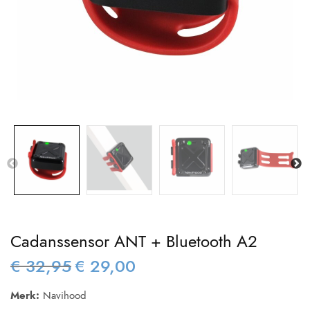
Cadanssensor ANT + Bluetooth A2
€
32,95
€
29,00
Oorspronkelijke
Huidige
prijs was:
prijs is:
Merk:
Navihood
€ 32,95.
€ 29,00.