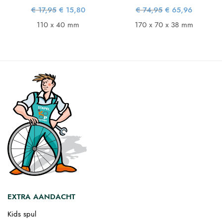
e
ge
Oorspronkelijke
Huidige
Oorspronkelijke
Huidige
€
17,95
€
15,80
€
74,95
€
65,96
is:
prijs was:
prijs is:
prijs was:
prijs is:
96.
€ 17,95.
€ 15,80.
€ 74,95.
€ 65,96.
110 x 40 mm
170 x 70 x 38 mm
EXTRA AANDACHT
Kids spul