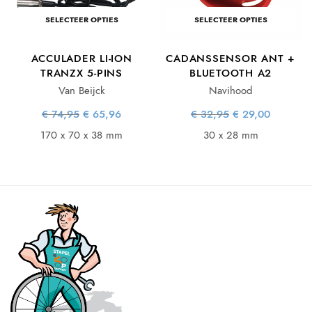
SELECTEER OPTIES
SELECTEER OPTIES
ACCULADER LI-ION
CADANSSENSOR ANT +
TRANZX 5-PINS
BLUETOOTH A2
Van Beijck
Navihood
e
ge
Oorspronkelijke
Huidige
Oorspronkelijke
Huidige
€
74,95
€
65,96
€
32,95
€
29,00
s:
prijs was:
prijs is:
prijs was:
prijs is:
12.
€ 74,95.
€ 65,96.
€ 32,95.
€ 29,00.
170 x 70 x 38 mm
30 x 28 mm