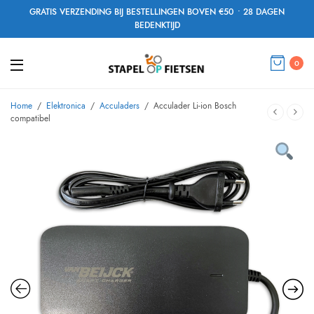
GRATIS VERZENDING BIJ BESTELLINGEN BOVEN €50 • 28 DAGEN
BEDENKTIJD
0
Home
/
Elektronica
/
Acculaders
/
Acculader Li-ion Bosch
compatibel