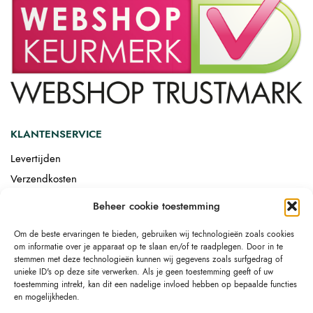
KLANTENSERVICE
Levertijden
Verzendkosten
Afgemonteerd laten bezorgen
Beheer cookie toestemming
Retourneren
Om de beste ervaringen te bieden, gebruiken wij technologieën zoals cookies
Drop-shipping
om informatie over je apparaat op te slaan en/of te raadplegen. Door in te
Link building
stemmen met deze technologieën kunnen wij gegevens zoals surfgedrag of
unieke ID's op deze site verwerken. Als je geen toestemming geeft of uw
toestemming intrekt, kan dit een nadelige invloed hebben op bepaalde functies
en mogelijkheden.