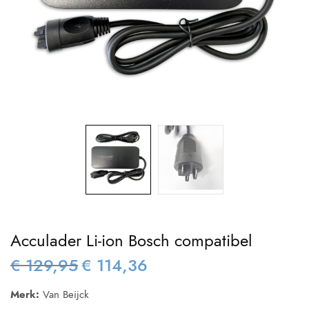
Acculader Li-ion Bosch compatibel
€
129,95
€
114,36
Oorspronkelijke
Huidige
prijs was:
prijs is:
Merk:
Van Beijck
€ 129,95.
€ 114,36.