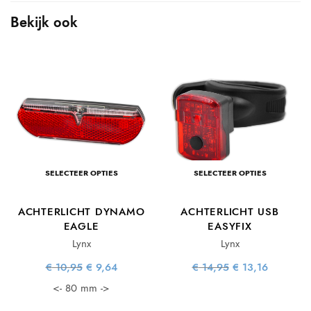
Bekijk ook
SELECTEER OPTIES
SELECTEER OPTIES
E
ACHTERLICHT DYNAMO
ACHTERLICHT USB
EAGLE
EASYFIX
Lynx
Lynx
e
ge
s:
Oorspronkelijke
Huidige
Oorspronkelijke
Huidige
€
10,95
€
9,64
€
14,95
€
13,16
92.
prijs was:
prijs is:
prijs was:
prijs is:
€ 10,95.
€ 9,64.
€ 14,95.
€ 13,16.
<- 80 mm ->