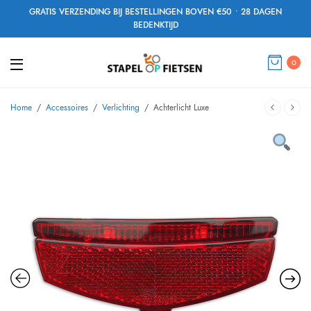
GRATIS VERZENDING BIJ BESTELLINGEN BOVEN €50 • 28 DAGEN
BEDENKTIJD
0
Home
/
Accessoires
/
Verlichting
/
Achterlicht Luxe