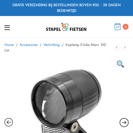
GRATIS VERZENDING BIJ BESTELLINGEN BOVEN €50 • 28 DAGEN
BEDENKTIJD
0
Home
/
Accessoires
/
Verlichting
/
Koplamp E-bike Max+ 100
Lux