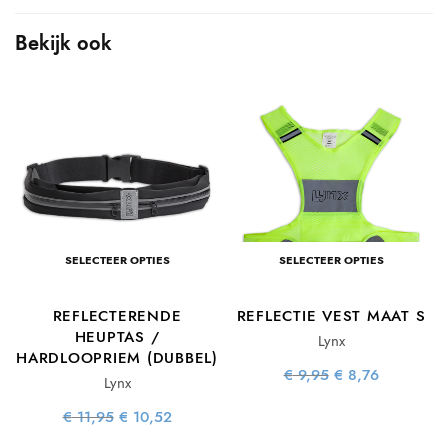
Bekijk ook
SELECTEER OPTIES
SELECTEER OPTIES
REFLECTERENDE
REFLECTIE VEST MAAT S
HEUPTAS /
Lynx
HARDLOOPRIEM (DUBBEL)
ke
e
Oorspronkelijke
Huidige
€
9,95
€
8,76
Lynx
prijs was:
prijs is:
€ 9,95.
€ 8,76.
Oorspronkelijke
Huidige
€
11,95
€
10,52
prijs was:
prijs is:
€ 11,95.
€ 10,52.