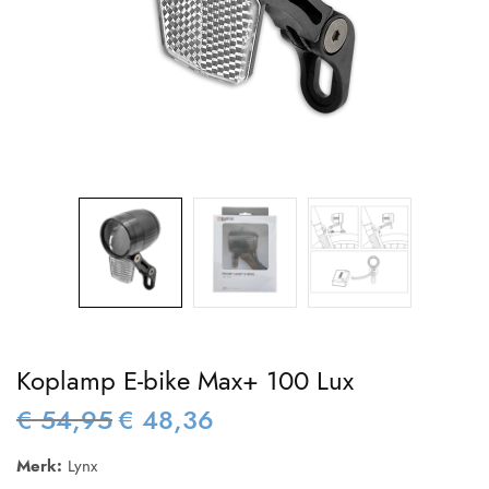
Koplamp E-bike Max+ 100 Lux
€
54,95
€
48,36
Oorspronkelijke
Huidige
prijs was:
prijs is:
Merk:
Lynx
€ 54,95.
€ 48,36.