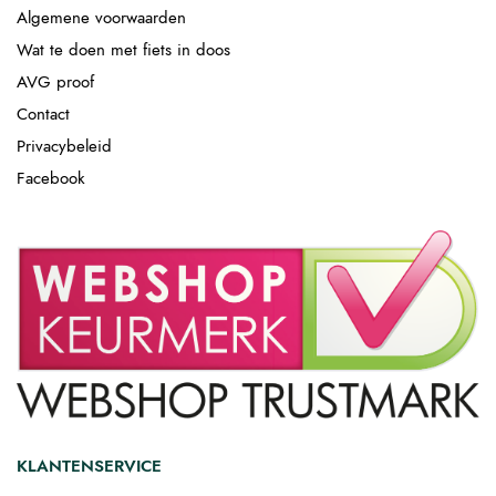
Algemene voorwaarden
Wat te doen met fiets in doos
AVG proof
Contact
Privacybeleid
Facebook
KLANTENSERVICE