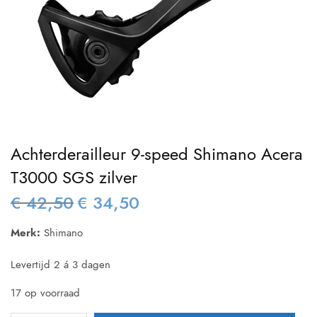
Achterderailleur 9-speed Shimano Acera
T3000 SGS zilver
€
42,50
€
34,50
Oorspronkelijke
Huidige
prijs was:
prijs is:
Merk:
Shimano
€ 42,50.
€ 34,50.
Levertijd 2 á 3 dagen
17 op voorraad