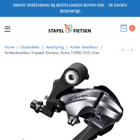
GRATIS VERZENDING BIJ BESTELLINGEN BOVEN €50 • 28 DAGEN
BEDENKTIJD
0
Home
/
Onderdelen
/
Aandrijving
/
Achter derailleurs
/
Achterderailleur 9-speed Shimano Acera T3000 SGS zilver