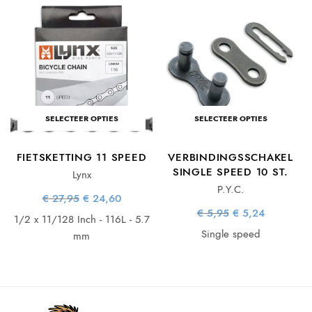
SELECTEER OPTIES
SELECTEER OPTIES
FIETSKETTING 11 SPEED
VERBINDINGSSCHAKEL
SINGLE SPEED 10 ST.
Lynx
P.Y.C.
Oorspronkelijke
Huidige
€
27,95
€
24,60
prijs was:
prijs is:
ke
e
Oorspronkelijke
Huidige
€
5,95
€
5,24
€ 27,95.
€ 24,60.
1/2 x 11/128 Inch - 116L - 5.7
prijs was:
prijs is:
€ 5,95.
€ 5,24.
Single speed
mm