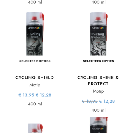
€ 13,95.
€ 12,28.
€ 15,95.
€ 14,04.
400 ml
400 ml
SELECTEER OPTIES
SELECTEER OPTIES
CYCLING SHIELD
CYCLING SHINE &
PROTECT
Motip
Motip
Oorspronkelijke
Huidige
€
13,95
€
12,28
prijs was:
prijs is:
Oorspronkelijke
Huidige
€
13,95
€
12,28
€ 13,95.
€ 12,28.
400 ml
prijs was:
prijs is:
€ 13,95.
€ 12,28.
400 ml