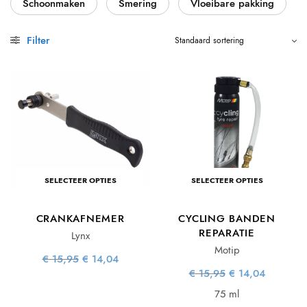
Schoonmaken
Smering
Vloeibare pakking
Filter
SELECTEER OPTIES
SELECTEER OPTIES
CRANKAFNEMER
CYCLING BANDEN
REPARATIE
Lynx
Motip
Oorspronkelijke
Huidige
€
15,95
€
14,04
prijs was:
prijs is:
Oorspronkelijke
Huidige
€
15,95
€
14,04
€ 15,95.
€ 14,04.
prijs was:
prijs is:
€ 15,95.
€ 14,04.
75 ml