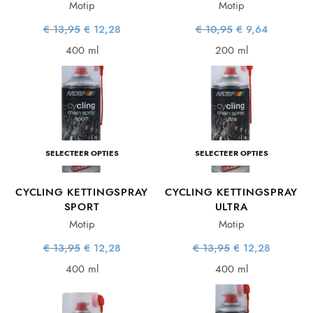
Motip
Motip
Oorspronkelijke
Huidige
Oorspronkelijke
Huidige
€
13,95
€
12,28
€
10,95
€
9,64
prijs was:
prijs is:
prijs was:
prijs is:
€ 13,95.
€ 12,28.
€ 10,95.
€ 9,64.
400 ml
200 ml
SELECTEER OPTIES
SELECTEER OPTIES
CYCLING KETTINGSPRAY
CYCLING KETTINGSPRAY
SPORT
ULTRA
Motip
Motip
Oorspronkelijke
Huidige
Oorspronkelijke
Huidige
€
13,95
€
12,28
€
13,95
€
12,28
prijs was:
prijs is:
prijs was:
prijs is:
€ 13,95.
€ 12,28.
€ 13,95.
€ 12,28.
400 ml
400 ml