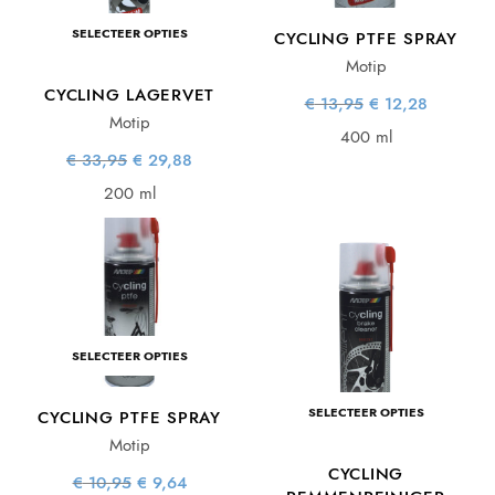
SELECTEER OPTIES
CYCLING PTFE SPRAY
Motip
CYCLING LAGERVET
Oorspronkelijke
Huidige
€
13,95
€
12,28
prijs was:
prijs is:
Motip
€ 13,95.
€ 12,28.
400 ml
Oorspronkelijke
Huidige
€
33,95
€
29,88
prijs was:
prijs is:
€ 33,95.
€ 29,88.
200 ml
SELECTEER OPTIES
SELECTEER OPTIES
CYCLING PTFE SPRAY
Motip
CYCLING
Oorspronkelijke
Huidige
€
10,95
€
9,64