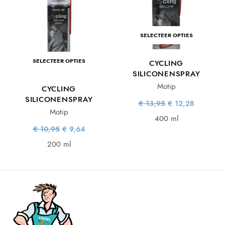
SELECTEER OPTIES
SELECTEER OPTIES
CYCLING
SILICONENSPRAY
Motip
CYCLING
SILICONENSPRAY
Oorspronkelijke
Huidige
€
13,95
€
12,28
prijs was:
prijs is:
Motip
€ 13,95.
€ 12,28.
400 ml
Oorspronkelijke
Huidige
€
10,95
€
9,64
prijs was:
prijs is:
€ 10,95.
€ 9,64.
200 ml