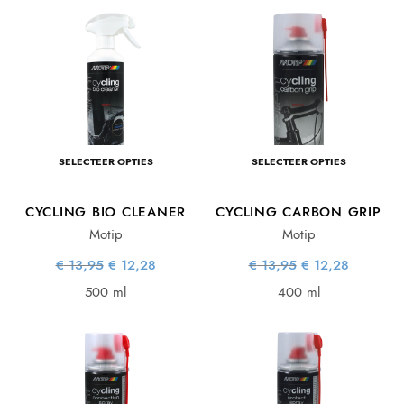
SELECTEER OPTIES
SELECTEER OPTIES
CYCLING BIO CLEANER
CYCLING CARBON GRIP
Motip
Motip
Oorspronkelijke
Huidige
Oorspronkelijke
Huidige
€
13,95
€
12,28
€
13,95
€
12,28
prijs was:
prijs is:
prijs was:
prijs is:
€ 13,95.
€ 12,28.
€ 13,95.
€ 12,28.
500 ml
400 ml