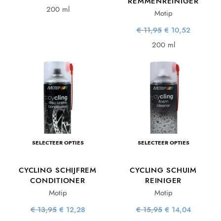
REMMENREINIGER
prijs was:
prijs is:
€ 10,95.
€ 9,64.
200 ml
Motip
Oorspronkelijke
Huidige
€
11,95
€
10,52
prijs was:
prijs is:
€ 11,95.
€ 10,52.
200 ml
SELECTEER OPTIES
SELECTEER OPTIES
CYCLING SCHIJFREM
CYCLING SCHUIM
CONDITIONER
REINIGER
Motip
Motip
Oorspronkelijke
Huidige
Oorspronkelijke
Huidige
€
13,95
€
12,28
€
15,95
€
14,04
prijs was:
prijs is:
prijs was:
prijs is: