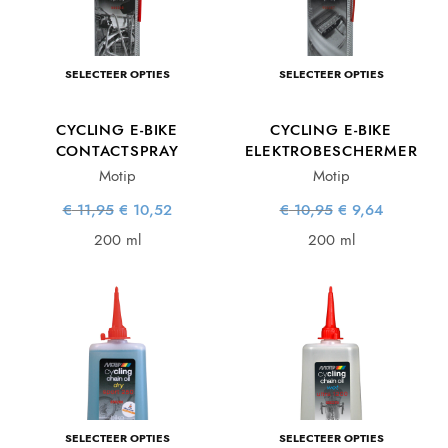
SELECTEER OPTIES
SELECTEER OPTIES
CYCLING E-BIKE
CYCLING E-BIKE
CONTACTSPRAY
ELEKTROBESCHERMER
Motip
Motip
Oorspronkelijke
Huidige
Oorspronkelijke
Huidige
€
11,95
€
10,52
€
10,95
€
9,64
prijs was:
prijs is:
prijs was:
prijs is:
€ 11,95.
€ 10,52.
€ 10,95.
€ 9,64.
200 ml
200 ml
SELECTEER OPTIES
SELECTEER OPTIES