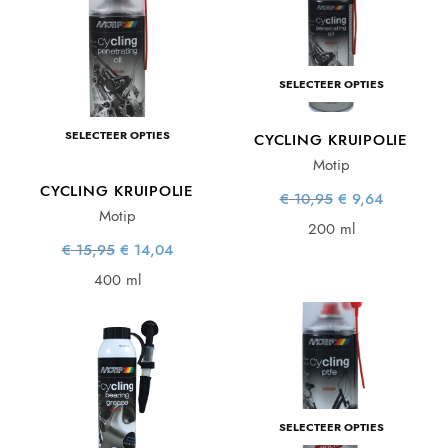
SELECTEER OPTIES
SELECTEER OPTIES
CYCLING KRUIPOLIE
Motip
CYCLING KRUIPOLIE
Oorspronkelijke
Huidige
€
10,95
€
9,64
prijs was:
prijs is:
Motip
€ 10,95.
€ 9,64.
200 ml
Oorspronkelijke
Huidige
€
15,95
€
14,04
prijs was:
prijs is:
€ 15,95.
€ 14,04.
400 ml
SELECTEER OPTIES