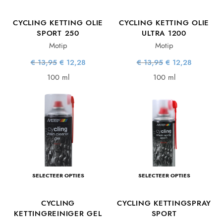
CYCLING KETTING OLIE
CYCLING KETTING OLIE
SPORT 250
ULTRA 1200
Motip
Motip
Oorspronkelijke
Huidige
Oorspronkelijke
Huidige
€
13,95
€
12,28
€
13,95
€
12,28
prijs was:
prijs is:
prijs was:
prijs is:
€ 13,95.
€ 12,28.
€ 13,95.
€ 12,28.
100 ml
100 ml
SELECTEER OPTIES
SELECTEER OPTIES
CYCLING
CYCLING KETTINGSPRAY
KETTINGREINIGER GEL
SPORT