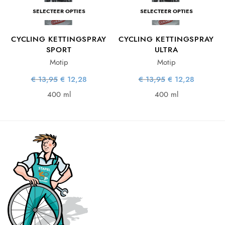
SELECTEER OPTIES
SELECTEER OPTIES
CYCLING KETTINGSPRAY
CYCLING KETTINGSPRAY
SPORT
ULTRA
Motip
Motip
Oorspronkelijke
Huidige
Oorspronkelijke
Huidige
€
13,95
€
12,28
€
13,95
€
12,28
prijs was:
prijs is:
prijs was:
prijs is:
€ 13,95.
€ 12,28.
€ 13,95.
€ 12,28.
400 ml
400 ml