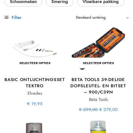
Schoonmaken
Smering
Vloeibare pakking
Filter
SELECTEER OPTIES
SELECTEER OPTIES
BASIC ONTLUCHTINGSSET
BETA TOOLS 39-DELIGE
TEKTRO
DOPSLEUTEL- EN BITSET
– 900/C39N
Elvedes
Beta Tools
€
19,95
Oorspronkelijke
Huidig
€
299,00
€
279,00
prijs was:
prijs is
€ 299,00.
€ 279,0