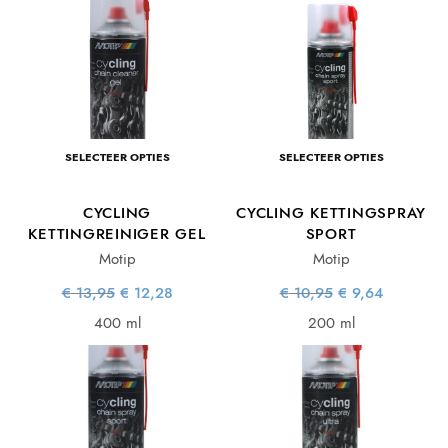
SELECTEER OPTIES
SELECTEER OPTIES
CYCLING
CYCLING KETTINGSPRAY
KETTINGREINIGER GEL
SPORT
Motip
Motip
Oorspronkelijke
Huidige
Oorspronkelijke
Huidige
€
13,95
€
12,28
€
10,95
€
9,64
prijs was:
prijs is:
prijs was:
prijs is:
€ 13,95.
€ 12,28.
€ 10,95.
€ 9,64.
400 ml
200 ml