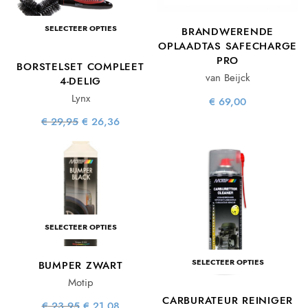
SELECTEER OPTIES
BRANDWERENDE
OPLAADTAS SAFECHARGE
PRO
BORSTELSET COMPLEET
van Beijck
4-DELIG
Lynx
€
69,00
Oorspronkelijke
Huidige
€
29,95
€
26,36
prijs was:
prijs is:
€ 29,95.
€ 26,36.
SELECTEER OPTIES
SELECTEER OPTIES
BUMPER ZWART
Motip
CARBURATEUR REINIGER
Oorspronkelijke
Huidige
€
23,95
€
21,08