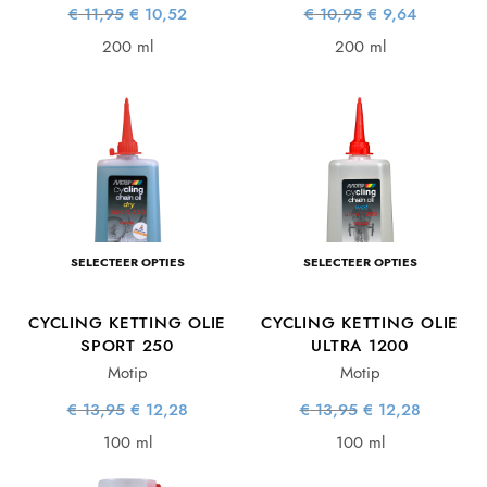
Oorspronkelijke
Huidige
Oorspronkelijke
Huidige
€
11,95
€
10,52
€
10,95
€
9,64
prijs was:
prijs is:
prijs was:
prijs is:
€ 11,95.
€ 10,52.
€ 10,95.
€ 9,64.
200 ml
200 ml
SELECTEER OPTIES
SELECTEER OPTIES
CYCLING KETTING OLIE
CYCLING KETTING OLIE
SPORT 250
ULTRA 1200
Motip
Motip
Oorspronkelijke
Huidige
Oorspronkelijke
Huidige
€
13,95
€
12,28
€
13,95
€
12,28
prijs was:
prijs is:
prijs was:
prijs is:
€ 13,95.
€ 12,28.
€ 13,95.
€ 12,28.
100 ml
100 ml