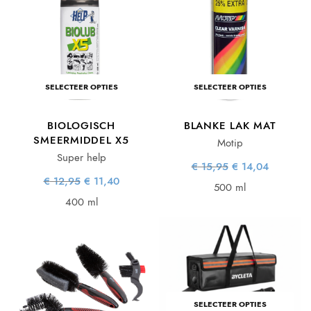
SELECTEER OPTIES
SELECTEER OPTIES
BIOLOGISCH
BLANKE LAK MAT
SMEERMIDDEL X5
Motip
Super help
Oorspronkelijke
Huidige
€
15,95
€
14,04
prijs was:
prijs is:
Oorspronkelijke
Huidige
€
12,95
€
11,40
€ 15,95.
€ 14,04.
500 ml
prijs was:
prijs is:
€ 12,95.
€ 11,40.
400 ml
SELECTEER OPTIES