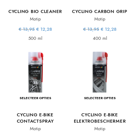
CYCLING BIO CLEANER
CYCLING CARBON GRIP
Motip
Motip
Oorspronkelijke
Huidige
Oorspronkelijke
Huidige
€
13,95
€
12,28
€
13,95
€
12,28
prijs was:
prijs is:
prijs was:
prijs is:
€ 13,95.
€ 12,28.
€ 13,95.
€ 12,28.
500 ml
400 ml
SELECTEER OPTIES
SELECTEER OPTIES
CYCLING E-BIKE
CYCLING E-BIKE
CONTACTSPRAY
ELEKTROBESCHERMER
Motip
Motip