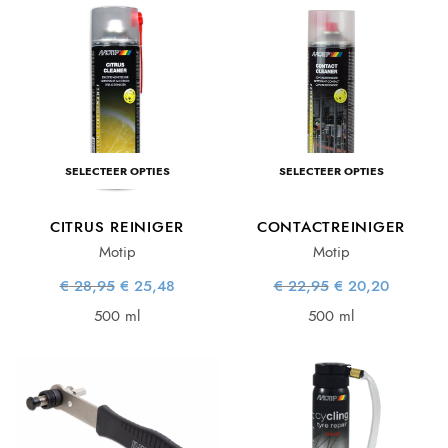
SELECTEER OPTIES
SELECTEER OPTIES
CITRUS REINIGER
CONTACTREINIGER
Motip
Motip
Oorspronkelijke
Huidige
Oorspronkelijke
Huidige
€
28,95
€
25,48
€
22,95
€
20,20
prijs was:
prijs is:
prijs was:
prijs is:
€ 28,95.
€ 25,48.
€ 22,95.
€ 20,20.
500 ml
500 ml