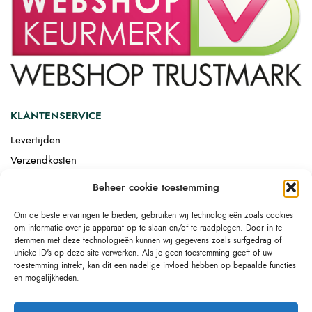
KLANTENSERVICE
Levertijden
Verzendkosten
Afgemonteerd laten bezorgen
Beheer cookie toestemming
Retourneren
Om de beste ervaringen te bieden, gebruiken wij technologieën zoals cookies
Drop-shipping
om informatie over je apparaat op te slaan en/of te raadplegen. Door in te
Link building
stemmen met deze technologieën kunnen wij gegevens zoals surfgedrag of
unieke ID's op deze site verwerken. Als je geen toestemming geeft of uw
toestemming intrekt, kan dit een nadelige invloed hebben op bepaalde functies
en mogelijkheden.