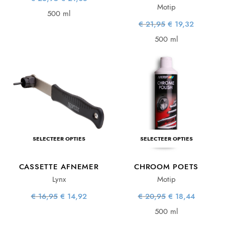
prijs was:
prijs is:
Motip
€ 23,95.
€ 21,08.
500 ml
Oorspronkelijke
Huidige
€
21,95
€
19,32
prijs was:
prijs is:
€ 21,95.
€ 19,32.
500 ml
SELECTEER OPTIES
SELECTEER OPTIES
CASSETTE AFNEMER
CHROOM POETS
Lynx
Motip
Oorspronkelijke
Huidige
Oorspronkelijke
Huidige
€
16,95
€
14,92
€
20,95
€
18,44
prijs was:
prijs is:
prijs was:
prijs is:
€ 16,95.
€ 14,92.
€ 20,95.
€ 18,44.
500 ml