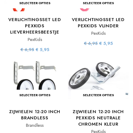
SELECTEER OPTIES
SELECTEER OPTIES
VERLICHTINGSSET LED
VERLICHTINGSSET LED
PEXKIDS
PEXKIDS VLINDER
LIEVERHEERSBEESTJE
PexKids
PexKids
Oorspronkelijke
Huidige
€
6,95
€
5,95
prijs was:
prijs is:
Oorspronkelijke
Huidige
€
6,95
€
5,95
€ 6,95.
€ 5,95.
prijs was:
prijs is:
€ 6,95.
€ 5,95.
SELECTEER OPTIES
SELECTEER OPTIES
ZIJWIELEN 12-20 INCH
ZIJWIELEN 12-20 INCH
BRANDLESS
PEXKIDS NEUTRALE
CHROMEN KLEUR
Brandless
PexKids