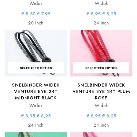
Widek
Widek
Oorspronkelijke
Huidige
Oorspronkelijke
Huidige
€
8,50
€
7,95
€
8,95
€
8,25
prijs was:
prijs is:
prijs was:
prijs is:
€ 8,50.
€ 7,95.
€ 8,95.
€ 8,25.
20 inch
24 inch
SELECTEER OPTIES
SELECTEER OPTIES
SNELBINDER WIDEK
SNELBINDER WIDEK
VENTURE EYE 24”
VENTURE EYE 24” PLUM
MIDNIGHT BLACK
ROSE
Widek
Widek
Oorspronkelijke
Huidige
Oorspronkelijke
Huidige
€
8,95
€
8,25
€
8,95
€
8,25
prijs was:
prijs is:
prijs was:
prijs is:
€ 8,95.
€ 8,25.
€ 8,95.
€ 8,25.
24 inch
24 inch