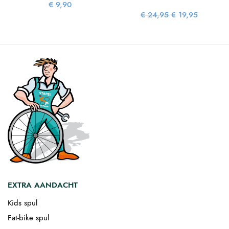
€
9,90
Oorspronkelijke
Huidige
€
24,95
€
19,95
prijs was:
prijs is:
€ 24,95.
€ 19,95.
EXTRA AANDACHT
Kids spul
Fat-bike spul