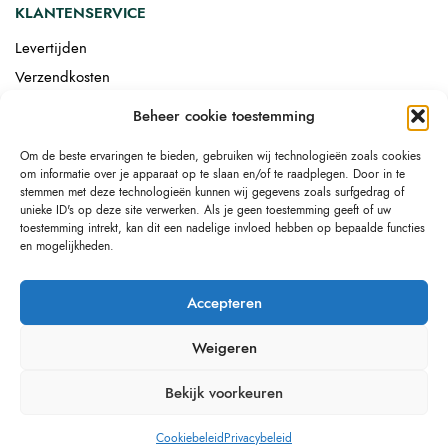
KLANTENSERVICE
Levertijden
Verzendkosten
Afgemonteerd laten bezorgen
Beheer cookie toestemming
Retourneren
Om de beste ervaringen te bieden, gebruiken wij technologieën zoals cookies
Drop-shipping
om informatie over je apparaat op te slaan en/of te raadplegen. Door in te
Link building
stemmen met deze technologieën kunnen wij gegevens zoals surfgedrag of
unieke ID's op deze site verwerken. Als je geen toestemming geeft of uw
toestemming intrekt, kan dit een nadelige invloed hebben op bepaalde functies
en mogelijkheden.
Accepteren
Weigeren
Bekijk voorkeuren
Cookiebeleid
Privacybeleid