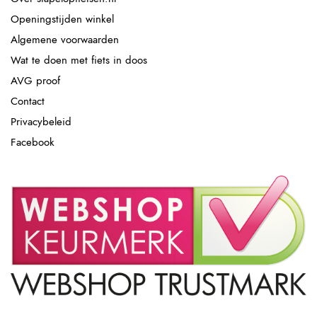
Openingstijden winkel
Algemene voorwaarden
Wat te doen met fiets in doos
AVG proof
Contact
Privacybeleid
Facebook