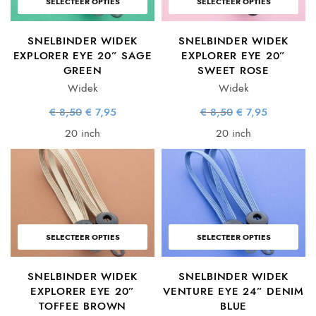
SELECTEER OPTIES
SELECTEER OPTIES
SNELBINDER WIDEK
SNELBINDER WIDEK
EXPLORER EYE 20” SAGE
EXPLORER EYE 20”
GREEN
SWEET ROSE
Widek
Widek
Oorspronkelijke
Huidige
Oorspronkelijke
Huidige
€
8,50
€
7,95
€
8,50
€
7,95
prijs was:
prijs is:
prijs was:
prijs is:
€ 8,50.
€ 7,95.
€ 8,50.
€ 7,95.
20 inch
20 inch
SELECTEER OPTIES
SELECTEER OPTIES
SNELBINDER WIDEK
SNELBINDER WIDEK
EXPLORER EYE 20”
VENTURE EYE 24” DENIM
TOFFEE BROWN
BLUE