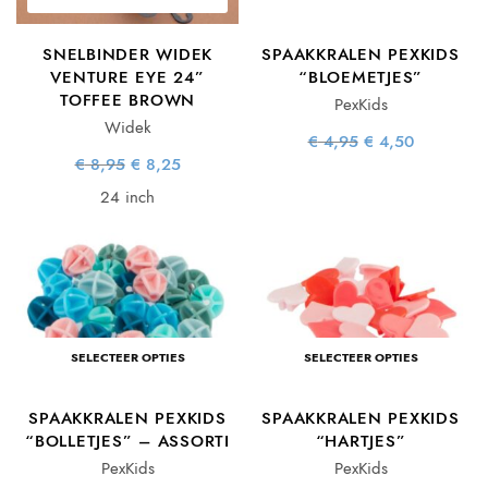
SNELBINDER WIDEK
SPAAKKRALEN PEXKIDS
VENTURE EYE 24”
“BLOEMETJES”
TOFFEE BROWN
PexKids
Widek
Oorspronkelijke
Huidige
€
4,95
€
4,50
prijs was:
prijs is:
Oorspronkelijke
Huidige
€
8,95
€
8,25
€ 4,95.
€ 4,50.
prijs was:
prijs is:
€ 8,95.
€ 8,25.
24 inch
SELECTEER OPTIES
SELECTEER OPTIES
SPAAKKRALEN PEXKIDS
SPAAKKRALEN PEXKIDS
“BOLLETJES” – ASSORTI
“HARTJES”
PexKids
PexKids