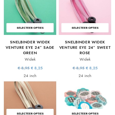
SELECTEER OPTIES
SELECTEER OPTIES
SNELBINDER WIDEK
SNELBINDER WIDEK
VENTURE EYE 24” SAGE
VENTURE EYE 24” SWEET
GREEN
ROSE
Widek
Widek
Oorspronkelijke
Huidige
Oorspronkelijke
Huidige
€
8,95
€
8,25
€
8,95
€
8,25
prijs was:
prijs is:
prijs was:
prijs is:
€ 8,95.
€ 8,25.
€ 8,95.
€ 8,25.
24 inch
24 inch
SELECTEER OPTIES
SELECTEER OPTIES