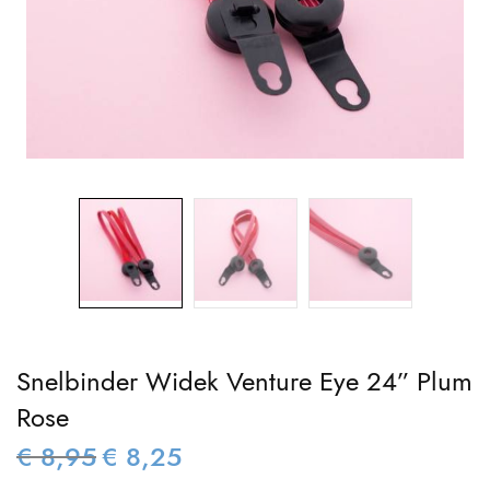
Snelbinder Widek Venture Eye 24” Plum
Rose
€
8,95
€
8,25
Oorspronkelijke
Huidige
prijs was:
prijs is: