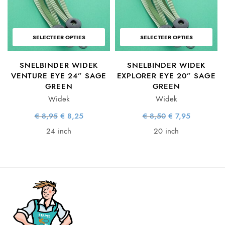
ke
e
SELECTEER OPTIES
SELECTEER OPTIES
SNELBINDER WIDEK
SNELBINDER WIDEK
VENTURE EYE 24” SAGE
EXPLORER EYE 20” SAGE
GREEN
GREEN
Widek
Widek
Oorspronkelijke
Huidige
Oorspronkelijke
Huidige
€
8,95
€
8,25
€
8,50
€
7,95
prijs was:
prijs is:
prijs was:
prijs is:
€ 8,95.
€ 8,25.
€ 8,50.
€ 7,95.
24 inch
20 inch