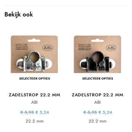
Bekijk ook
SELECTEER OPTIES
SELECTEER OPTIES
ZADELSTROP 22.2 MM
ZADELSTROP 22.2 MM
ABI
ABI
Oorspronkelijke
Huidige
Oorspronkelijke
Huidige
€
5,95
€
5,24
€
5,95
€
5,24
prijs was:
prijs is:
prijs was:
prijs is:
€ 5,95.
€ 5,24.
€ 5,95.
€ 5,24.
22.2 mm
22.2 mm