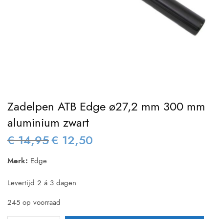
Zadelpen ATB Edge ø27,2 mm 300 mm
aluminium zwart
€
14,95
€
12,50
Oorspronkelijke
Huidige
prijs was:
prijs is:
Merk:
Edge
€ 14,95.
€ 12,50.
Levertijd 2 á 3 dagen
245 op voorraad