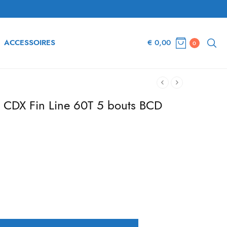
ACCESSOIRES
€
0,00
0
 CDX Fin Line 60T 5 bouts BCD
e
Huidige
prijs is:
€ 119,00.