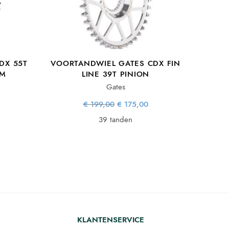
DX 55T
VOORTANDWIEL GATES CDX FIN
MM
LINE 39T PINION
Gates
lijke
Huidige
Oorspronkelijke
Huidige
€
199,00
€
175,00
s:
prijs is:
prijs was:
prijs is:
0.
 125,00.
€ 199,00.
€ 175,00.
39 tanden
KLANTENSERVICE