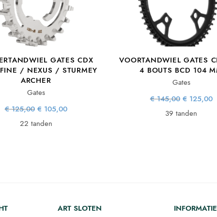
ERTANDWIEL GATES CDX
VOORTANDWIEL GATES C
LFINE / NEXUS / STURMEY
4 BOUTS BCD 104 
ARCHER
Gates
Gates
Oorspronke
€
145,00
€
125,00
prijs wa
Oorspronkelijke
Huidige
€
125,00
€
105,00
€ 145,0
€
39 tanden
prijs was:
prijs is:
€ 125,00.
€ 105,00.
22 tanden
HT
ART SLOTEN
INFORMATIE