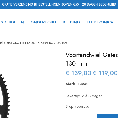
GRATIS VERZENDING BIJ BESTELLINGEN BOVEN €50 • 28 DAGEN BEDENKTIJD
NDERDELEN
ONDERHOUD
KLEDING
ELEKTRONICA
el Gates CDX Fin Line 60T 5 bouts BCD 130 mm
Voortandwiel Gates
130 mm
€
139,00
€
119,00
Oorspronkelijk
prijs was:
Merk:
Gates
€ 139,00.
Levertijd 2 á 3 dagen
3 op voorraad