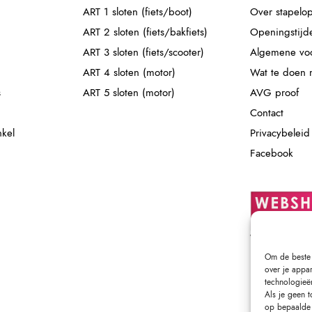
ART 1 sloten (fiets/boot)
Over stapelop
ART 2 sloten (fiets/bakfiets)
Openingstijd
ART 3 sloten (fiets/scooter)
Algemene vo
ART 4 sloten (motor)
Wat te doen m
s
ART 5 sloten (motor)
AVG proof
Contact
nkel
Privacybeleid
Facebook
Om de beste 
over je appa
technologieë
Als je geen 
op bepaalde 