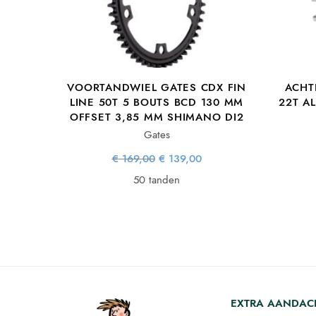
VOORTANDWIEL GATES CDX FIN
ACHT
LINE 50T 5 BOUTS BCD 130 MM
22T A
OFFSET 3,85 MM SHIMANO DI2
Gates
Oorspronkelijke
Huidige
€
169,00
€
139,00
prijs was:
prijs is:
€ 169,00.
€ 139,00.
50 tanden
EXTRA AANDAC