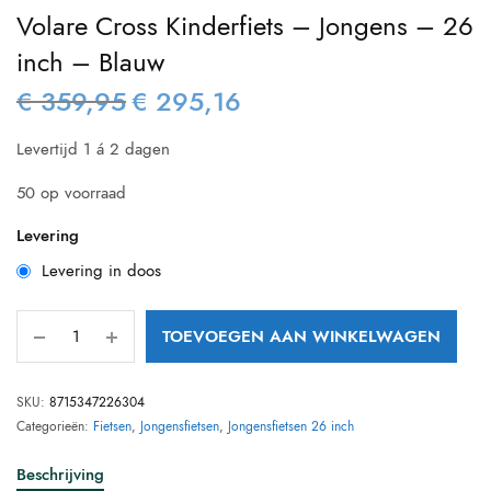
Volare Cross Kinderfiets – Jongens – 26
inch – Blauw
€
359,95
€
295,16
Oorspronkelijke
Huidige
prijs was:
prijs is:
Levertijd 1 á 2 dagen
€ 359,95.
€ 295,16.
50 op voorraad
Levering
Levering in doos
TOEVOEGEN AAN WINKELWAGEN
SKU:
8715347226304
Categorieën:
Fietsen
,
Jongensfietsen
,
Jongensfietsen 26 inch
Beschrijving