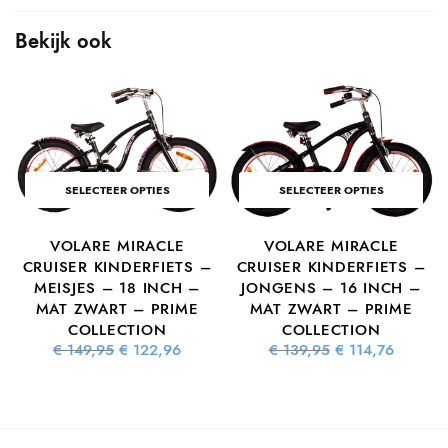
Bekijk ook
SELECTEER OPTIES
SELECTEER OPTIES
VOLARE MIRACLE
VOLARE MIRACLE
S
CRUISER KINDERFIETS –
CRUISER KINDERFIETS –
MEISJES – 18 INCH –
JONGENS – 16 INCH –
MAT ZWART – PRIME
MAT ZWART – PRIME
COLLECTION
COLLECTION
ke
dige
Oorspronkelijke
Huidige
Oorspronkelijke
Huidig
€
149,95
€
122,96
€
139,95
€
114,76
 is:
prijs was:
prijs is:
prijs was:
prijs is
7,16.
€ 149,95.
€ 122,96.
€ 139,95.
€ 114,7