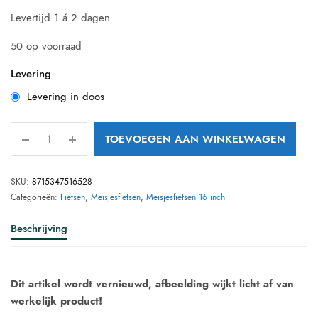
prijs was:
prijs is:
Levertijd 1 á 2 dagen
€ 199,95.
€ 163,96.
50 op voorraad
Levering
Levering in doos
TOEVOEGEN AAN WINKELWAGEN
SKU:
8715347516528
Categorieën:
Fietsen
,
Meisjesfietsen
,
Meisjesfietsen 16 inch
Beschrijving
Dit artikel wordt vernieuwd, afbeelding wijkt licht af van
werkelijk product!