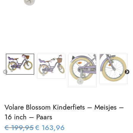
Volare Blossom Kinderfiets – Meisjes –
16 inch – Paars
€
199,95
€
163,96
Oorspronkelijke
Huidige