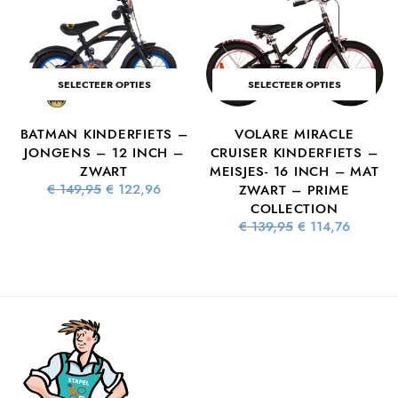
SELECTEER OPTIES
SELECTEER OPTIES
BATMAN KINDERFIETS –
VOLARE MIRACLE
S
JONGENS – 12 INCH –
CRUISER KINDERFIETS –
ZWART
MEISJES- 16 INCH – MAT
Oorspronkelijke
Huidige
€
149,95
€
122,96
ZWART – PRIME
prijs was:
prijs is:
ke
dige
COLLECTION
€ 149,95.
€ 122,96.
s is:
Oorspronkelijke
Huidig
€
139,95
€
114,76
8,90.
prijs was:
prijs is
€ 139,95.
€ 114,7