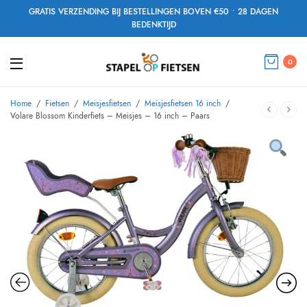
GRATIS VERZENDING BIJ BESTELLINGEN BOVEN €50 • 28 DAGEN
BEDENKTIJD
0
Home
/
Fietsen
/
Meisjesfietsen
/
Meisjesfietsen 16 inch
/
Volare Blossom Kinderfiets – Meisjes – 16 inch – Paars