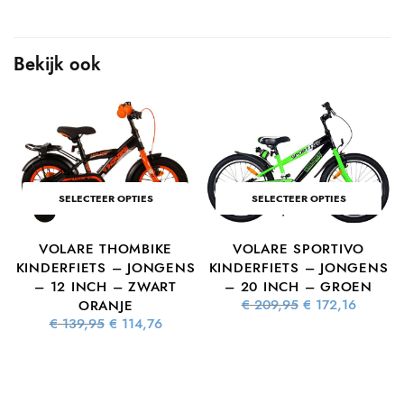
Bekijk ook
SELECTEER OPTIES
SELECTEER OPTIES
VOLARE THOMBIKE
VOLARE SPORTIVO
KINDERFIETS – JONGENS
KINDERFIETS – JONGENS
– 12 INCH – ZWART
– 20 INCH – GROEN
Oorspronkelijke
Huidig
€
209,95
€
172,16
ORANJE
prijs was:
prijs is
Oorspronkelijke
Huidige
€
139,95
€
114,76
€ 209,95.
€ 172,1
prijs was:
prijs is:
e
dige
€ 139,95.
€ 114,76.
s is:
2,96.