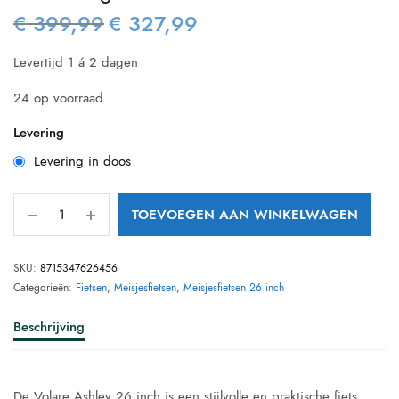
€
399,99
€
327,99
Oorspronkelijke
Huidige
prijs was:
prijs is:
Levertijd 1 á 2 dagen
€ 399,99.
€ 327,99.
24 op voorraad
Levering
Levering in doos
TOEVOEGEN AAN WINKELWAGEN
SKU:
8715347626456
Categorieën:
Fietsen
,
Meisjesfietsen
,
Meisjesfietsen 26 inch
Beschrijving
De Volare Ashley 26 inch is een stijlvolle en praktische fiets,