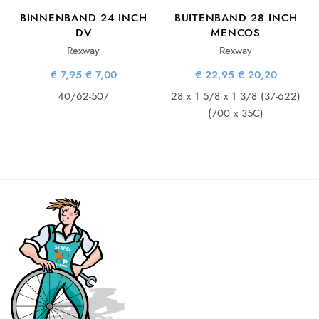
BINNENBAND 24 INCH
BUITENBAND 28 INCH
DV
MENCOS
Rexway
Rexway
e
ge
Oorspronkelijke
Huidige
Oorspronkelijke
Huidige
€
7,95
€
7,00
€
22,95
€
20,20
s:
prijs was:
prijs is:
prijs was:
prijs is:
2.
€ 7,95.
€ 7,00.
€ 22,95.
€ 20,20.
40/62-507
28 x 1 5/8 x 1 3/8 (37-622)
(700 x 35C)