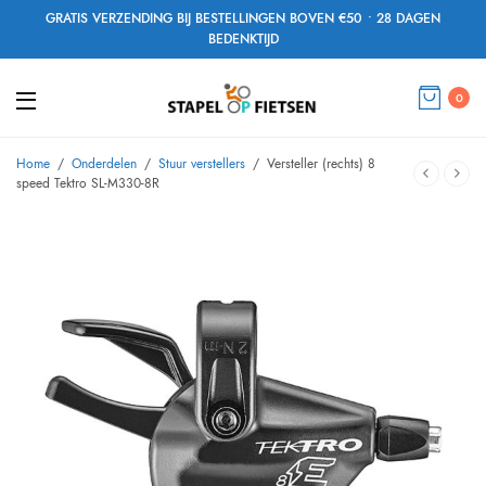
GRATIS VERZENDING BIJ BESTELLINGEN BOVEN €50 • 28 DAGEN
BEDENKTIJD
0
Home
/
Onderdelen
/
Stuur verstellers
/
Versteller (rechts) 8
speed Tektro SL-M330-8R