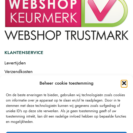
KLANTENSERVICE
Levertijden
Verzendkosten
Afgemonteerd laten bezorgen
Beheer cookie toestemming
Retourneren
Om de beste ervaringen te bieden, gebruiken wij technologieën zoals cookies
Drop-shipping
om informatie over je apparaat op te slaan en/of te raadplegen. Door in te
Link building
stemmen met deze technologieën kunnen wij gegevens zoals surfgedrag of
unieke ID's op deze site verwerken. Als je geen toestemming geeft of uw
toestemming intrekt, kan dit een nadelige invloed hebben op bepaalde functies
en mogelijkheden.