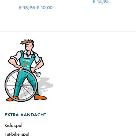
€
15,95
Oorspronkelijke
Huidige
€
13,95
€
10,00
prijs was:
prijs is:
€ 13,95.
€ 10,00.
EXTRA AANDACHT
Kids spul
Fat-bike spul