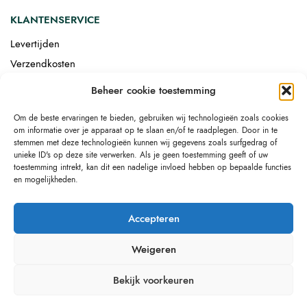
KLANTENSERVICE
Levertijden
Verzendkosten
Afgemonteerd laten bezorgen
Beheer cookie toestemming
Retourneren
Om de beste ervaringen te bieden, gebruiken wij technologieën zoals cookies
Drop-shipping
om informatie over je apparaat op te slaan en/of te raadplegen. Door in te
Link building
stemmen met deze technologieën kunnen wij gegevens zoals surfgedrag of
unieke ID's op deze site verwerken. Als je geen toestemming geeft of uw
toestemming intrekt, kan dit een nadelige invloed hebben op bepaalde functies
en mogelijkheden.
Accepteren
Weigeren
Bekijk voorkeuren