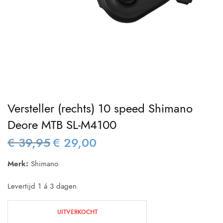
Versteller (rechts) 10 speed Shimano
Deore MTB SL-M4100
€
39,95
€
29,00
Oorspronkelijke
Huidige
prijs was:
prijs is:
Merk:
Shimano
€ 39,95.
€ 29,00.
Levertijd 1 á 3 dagen
UITVERKOCHT