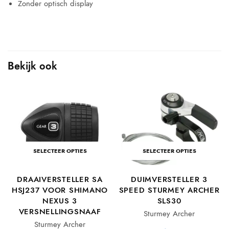
Zonder optisch display
Bekijk ook
-
SELECTEER OPTIES
SELECTEER OPTIES
DRAAIVERSTELLER SA
DUIMVERSTELLER 3
HSJ237 VOOR SHIMANO
SPEED STURMEY ARCHER
NEXUS 3
SLS30
VERSNELLINGSNAAF
Sturmey Archer
Sturmey Archer