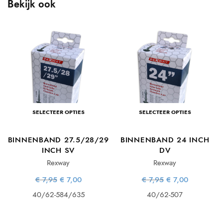
Bekijk ook
SELECTEER OPTIES
SELECTEER OPTIES
BINNENBAND 27.5/28/29
BINNENBAND 24 INCH
INCH SV
DV
Rexway
Rexway
ke
ge
Oorspronkelijke
Huidige
Oorspronkelijke
Huidige
€
7,95
€
7,00
€
7,95
€
7,00
s:
prijs was:
prijs is:
prijs was:
prijs is:
0.
€ 7,95.
€ 7,00.
€ 7,95.
€ 7,00.
40/62-584/635
40/62-507