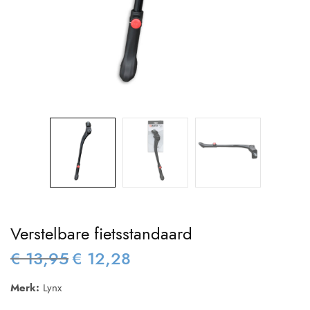
Verstelbare fietsstandaard
€
13,95
€
12,28
Oorspronkelijke
Huidige
prijs was:
prijs is:
Merk:
Lynx
€ 13,95.
€ 12,28.