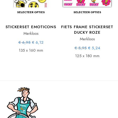
SELECTEER OPTIES
SELECTEER OPTIES
STICKERSET EMOTICONS
FIETS FRAME STICKERSET
DUCKY ROZE
Merkloos
Merkloos
Oorspronkelijke
Huidige
€
6,95
€
6,12
prijs was:
prijs is:
e
e
Oorspronkelijke
Huidige
€
5,95
€
5,24
€ 6,95.
€ 6,12.
135 x 160 mm
prijs was:
prijs is:
€ 5,95.
€ 5,24.
125 x 180 mm