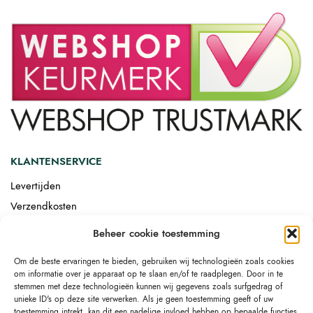
KLANTENSERVICE
Levertijden
Verzendkosten
Afgemonteerd laten bezorgen
Beheer cookie toestemming
Retourneren
Om de beste ervaringen te bieden, gebruiken wij technologieën zoals cookies
Drop-shipping
om informatie over je apparaat op te slaan en/of te raadplegen. Door in te
Link building
stemmen met deze technologieën kunnen wij gegevens zoals surfgedrag of
unieke ID's op deze site verwerken. Als je geen toestemming geeft of uw
toestemming intrekt, kan dit een nadelige invloed hebben op bepaalde functies