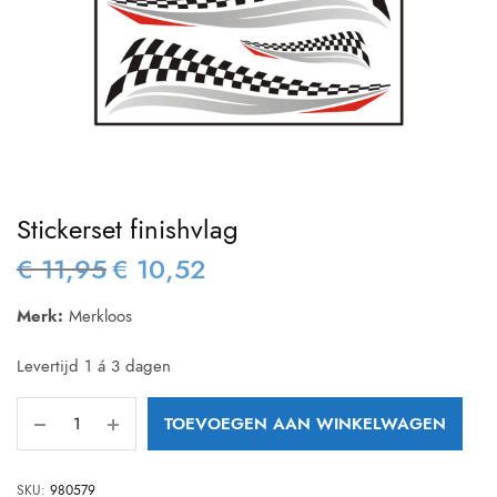
Stickerset finishvlag
€
11,95
€
10,52
Oorspronkelijke
Huidige
prijs was:
prijs is:
Merk:
Merkloos
€ 11,95.
€ 10,52.
Levertijd 1 á 3 dagen
TOEVOEGEN AAN WINKELWAGEN
SKU:
980579