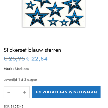
Stickerset blauw sterren
€
25,95
€
22,84
Oorspronkelijke
Huidige
prijs was:
prijs is:
Merk:
Merkloos
€ 25,95.
€ 22,84.
Levertijd 1 á 3 dagen
TOEVOEGEN AAN WINKELWAGEN
SKU:
91.05345