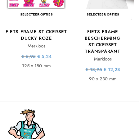
SELECTEER OPTIES
SELECTEER OPTIES
E
FIETS FRAME STICKERSET
FIETS FRAME
DUCKY ROZE
BESCHERMING
STICKERSET
Merkloos
TRANSPARANT
ke
e
Oorspronkelijke
Huidige
€
5,95
€
5,24
Merkloos
prijs was:
prijs is:
.
€ 5,95.
€ 5,24.
125 x 180 mm
Oorspronkelijke
Huidige
€
13,95
€
12,28
prijs was:
prijs is:
€ 13,95.
€ 12,28.
90 x 230 mm