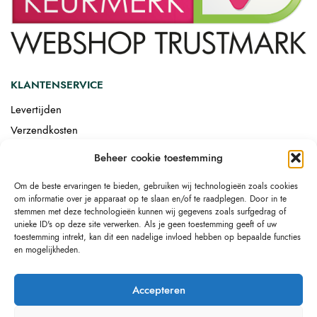
KLANTENSERVICE
Levertijden
Verzendkosten
Afgemonteerd laten bezorgen
Beheer cookie toestemming
Retourneren
Om de beste ervaringen te bieden, gebruiken wij technologieën zoals cookies
Drop-shipping
om informatie over je apparaat op te slaan en/of te raadplegen. Door in te
Link building
stemmen met deze technologieën kunnen wij gegevens zoals surfgedrag of
unieke ID's op deze site verwerken. Als je geen toestemming geeft of uw
toestemming intrekt, kan dit een nadelige invloed hebben op bepaalde functies
en mogelijkheden.
Accepteren