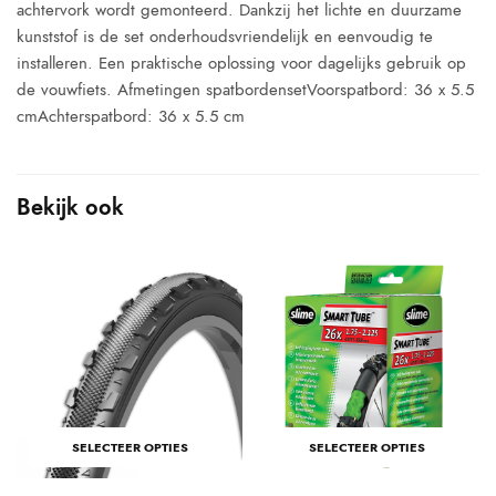
achtervork wordt gemonteerd. Dankzij het lichte en duurzame
kunststof is de set onderhoudsvriendelijk en eenvoudig te
installeren. Een praktische oplossing voor dagelijks gebruik op
de vouwfiets. Afmetingen spatbordensetVoorspatbord: 36 x 5.5
cmAchterspatbord: 36 x 5.5 cm
Bekijk ook
S
e
dige
s is:
9,56.
SELECTEER OPTIES
SELECTEER OPTIES