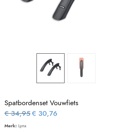
Spatbordenset Vouwfiets
€
34,95
€
30,76
Oorspronkelijke
Huidige
prijs was:
prijs is:
Merk:
Lynx
€ 34,95.
€ 30,76.