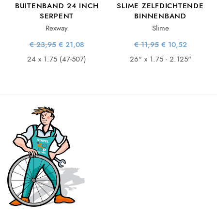
BUITENBAND 24 INCH
SLIME ZELFDICHTENDE
SERPENT
BINNENBAND
Rexway
Slime
Oorspronkelijke
Huidige
Oorspronkelijke
Huidige
€
23,95
€
21,08
€
11,95
€
10,52
prijs was:
prijs is:
prijs was:
prijs is:
€ 23,95.
€ 21,08.
€ 11,95.
€ 10,52.
24 x 1.75 (47-507)
26" x 1.75 - 2.125"