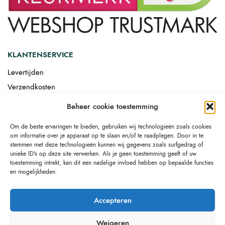
KLANTENSERVICE
Levertijden
Verzendkosten
Afgemonteerd laten bezorgen
Beheer cookie toestemming
Retourneren
Om de beste ervaringen te bieden, gebruiken wij technologieën zoals cookies
Drop-shipping
om informatie over je apparaat op te slaan en/of te raadplegen. Door in te
Link building
stemmen met deze technologieën kunnen wij gegevens zoals surfgedrag of
unieke ID's op deze site verwerken. Als je geen toestemming geeft of uw
toestemming intrekt, kan dit een nadelige invloed hebben op bepaalde functies
en mogelijkheden.
Accepteren
Weigeren