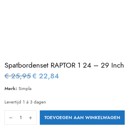
Spatbordenset RAPTOR 1 24 – 29 Inch
€
25,95
€
22,84
Oorspronkelijke
Huidige
prijs was:
prijs is:
Merk:
Simpla
€ 25,95.
€ 22,84.
Levertijd 1 á 3 dagen
TOEVOEGEN AAN WINKELWAGEN