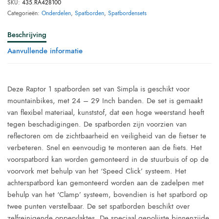
SKU:
435.RA428100
Categorieën:
Onderdelen
,
Spatborden
,
Spatbordensets
Beschrijving
Aanvullende informatie
Deze Raptor 1 spatborden set van Simpla is geschikt voor
mountainbikes, met 24 – 29 Inch banden. De set is gemaakt
van flexibel materiaal, kunststof, dat een hoge weerstand heeft
tegen beschadigingen. De spatborden zijn voorzien van
reflectoren om de zichtbaarheid en veiligheid van de fietser te
verbeteren. Snel en eenvoudig te monteren aan de fiets. Het
voorspatbord kan worden gemonteerd in de stuurbuis of op de
voorvork met behulp van het ‘Speed Click’ systeem. Het
achterspatbord kan gemonteerd worden aan de zadelpen met
behulp van het ‘Clamp’ systeem, bovendien is het spatbord op
twee punten verstelbaar. De set spatborden beschikt over
zelfreinigende oppervlaktes. De speciaal gepolijste binnenzijde