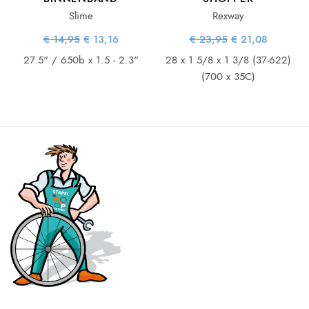
Slime
Rexway
ke
ge
Oorspronkelijke
Huidige
Oorspronkelijke
Huidige
€
14,95
€
13,16
€
23,95
€
21,08
is:
prijs was:
prijs is:
prijs was:
prijs is:
96.
€ 14,95.
€ 13,16.
€ 23,95.
€ 21,08.
27.5" / 650b x 1.5 - 2.3"
28 x 1 5/8 x 1 3/8 (37-622)
(700 x 35C)