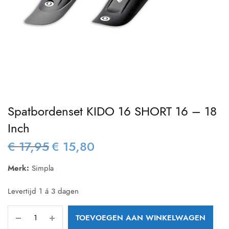
Spatbordenset KIDO 16 SHORT 16 – 18
Inch
€
17,95
€
15,80
Oorspronkelijke
Huidige
prijs was:
prijs is:
Merk:
Simpla
€ 17,95.
€ 15,80.
Levertijd 1 á 3 dagen
TOEVOEGEN AAN WINKELWAGEN