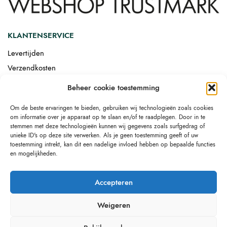
KLANTENSERVICE
Levertijden
Verzendkosten
Afgemonteerd laten bezorgen
Beheer cookie toestemming
Retourneren
Om de beste ervaringen te bieden, gebruiken wij technologieën zoals cookies
Drop-shipping
om informatie over je apparaat op te slaan en/of te raadplegen. Door in te
Link building
stemmen met deze technologieën kunnen wij gegevens zoals surfgedrag of
unieke ID's op deze site verwerken. Als je geen toestemming geeft of uw
toestemming intrekt, kan dit een nadelige invloed hebben op bepaalde functies
en mogelijkheden.
Accepteren
Weigeren