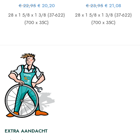
e
e
Oorspronkelijke
Huidige
Oorspronkelijke
Huidige
€
22,95
€
20,20
€
23,95
€
21,08
prijs was:
prijs is:
prijs was:
prijs is:
€ 22,95.
€ 20,20.
€ 23,95.
€ 21,08.
28 x 1 5/8 x 1 3/8 (37-622)
28 x 1 5/8 x 1 3/8 (37-622)
(700 x 35C)
(700 x 35C)
EXTRA AANDACHT