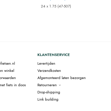
prijs was:
prijs is:
lijke
idige
€ 23,95.
€ 21,08.
24 x 1.75 (47-507)
s:
ijs is:
.
14,92.
KLANTENSERVICE
fietsen.nl
Levertijden
en winkel
Verzendkosten
orwaarden
Afgemonteerd laten bezorgen
et fiets in doos
Retourneren
Drop-shipping
Link building