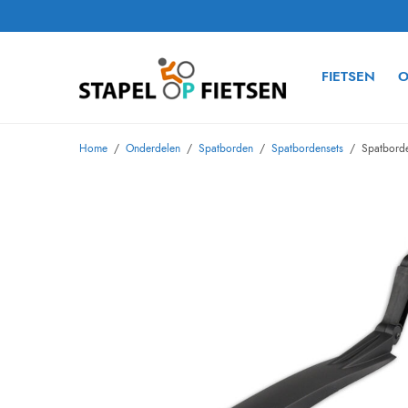
FIETSEN
O
Home
/
Onderdelen
/
Spatborden
/
Spatbordensets
/
Spatborde