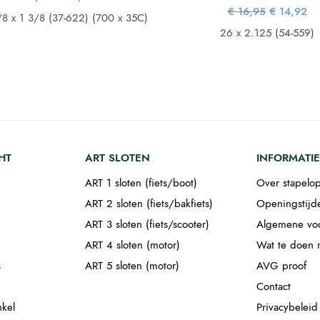
prijs was:
prijs is:
Oorspronke
Hu
€
16,95
€
14,92
€ 22,95.
€ 20,20.
/8 x 1 3/8 (37-622) (700 x 35C)
prijs wa
pr
€ 16,95
€ 
26 x 2.125 (54-559)
HT
ART SLOTEN
INFORMATIE
ART 1 sloten (fiets/boot)
Over stapelop
ART 2 sloten (fiets/bakfiets)
Openingstijd
ART 3 sloten (fiets/scooter)
Algemene vo
ART 4 sloten (motor)
Wat te doen m
s
ART 5 sloten (motor)
AVG proof
Contact
nkel
Privacybeleid