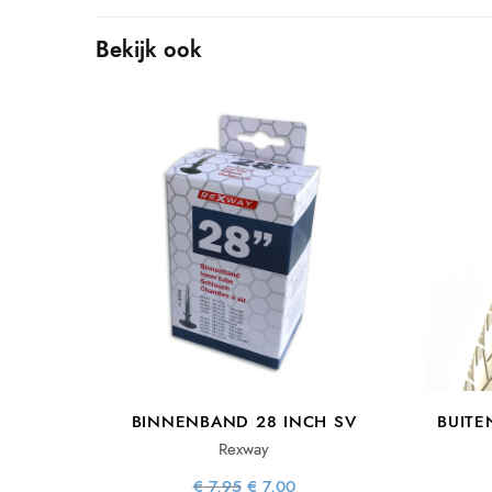
Bekijk ook
BINNENBAND 28 INCH SV
BUITE
Rexway
Oorspronkelijke
Huidige
€
7,95
€
7,00