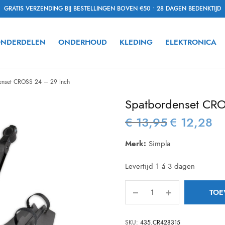
GRATIS VERZENDING BIJ BESTELLINGEN BOVEN €50 • 28 DAGEN BEDENKTIJD
NDERDELEN
ONDERHOUD
KLEDING
ELEKTRONICA
nset CROSS 24 – 29 Inch
Spatbordenset CRO
€
13,95
€
12,28
Oorspronkelijke
Hui
prijs was:
prij
Merk:
Simpla
€ 13,95.
€ 1
Levertijd 1 á 3 dagen
TOE
SKU:
435.CR428315