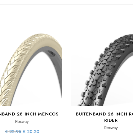
NBAND 28 INCH MENCOS
BUITENBAND 26 INCH 
RIDER
Rexway
Rexway
Oorspronkelijke
Huidige
€
22,95
€
20,20