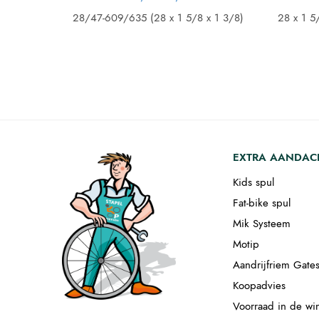
prijs was:
prijs is:
€ 7,95.
€ 7,00.
28/47-609/635 (28 x 1 5/8 x 1 3/8)
28 x 1 5
EXTRA AANDAC
Kids spul
Fat-bike spul
Mik Systeem
Motip
Aandrijfriem Gate
Koopadvies
Voorraad in de wi