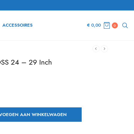
ACCESSOIRES
€
0,00
0
SS 24 – 29 Inch
dige
s is:
2,28.
VOEGEN AAN WINKELWAGEN