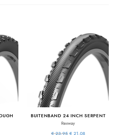
ROUGH
BUITENBAND 24 INCH SERPENT
Rexway
Oorspronkelijke
Huidige
€
23,95
€
21,08