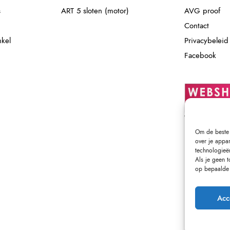
s
ART 5 sloten (motor)
AVG proof
Contact
nkel
Privacybeleid
Facebook
Om de beste 
over je appa
technologieë
Als je geen 
op bepaalde 
Acc