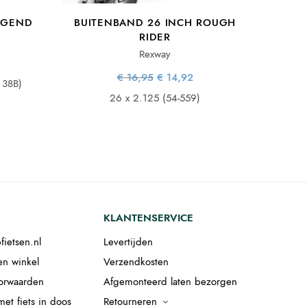
EGEND
BUITENBAND 26 INCH ROUGH
RIDER
Rexway
lijke
idige
s:
ijs is:
Oorspronkelijke
Huidige
€
16,95
€
14,92
5.
21,96.
 38B)
prijs was:
prijs is:
€ 16,95.
€ 14,92.
26 x 2.125 (54-559)
KLANTENSERVICE
fietsen.nl
Levertijden
en winkel
Verzendkosten
orwaarden
Afgemonteerd laten bezorgen
et fiets in doos
Retourneren