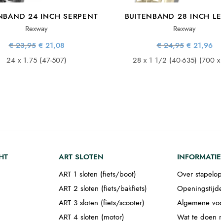
NBAND 24 INCH SERPENT
BUITENBAND 28 INCH L
Rexway
Rexway
Oorspronkelijke
Huidige
Oorspronke
Hu
€
23,95
€
21,08
€
24,95
€
21,96
prijs was:
prijs is:
prijs wa
pr
€ 23,95.
€ 21,08.
€ 24,9
€ 
24 x 1.75 (47-507)
28 x 1 1/2 (40-635) (700 x
HT
ART SLOTEN
INFORMATIE
ART 1 sloten (fiets/boot)
Over stapelop
ART 2 sloten (fiets/bakfiets)
Openingstijd
ART 3 sloten (fiets/scooter)
Algemene vo
ART 4 sloten (motor)
Wat te doen m