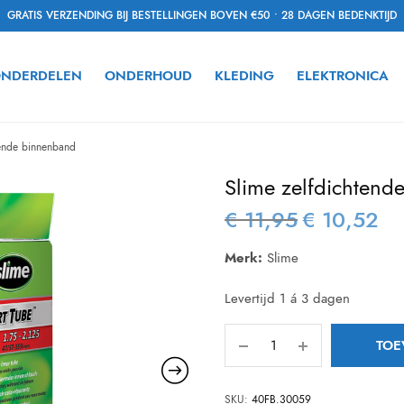
GRATIS VERZENDING BIJ BESTELLINGEN BOVEN €50 • 28 DAGEN BEDENKTIJD
NDERDELEN
ONDERHOUD
KLEDING
ELEKTRONICA
ende binnenband
Slime zelfdichtend
€
11,95
€
10,52
Oorspronkelijke
Hui
prijs was:
prijs
Merk:
Slime
€ 11,95.
€ 10
Levertijd 1 á 3 dagen
TOE
SKU:
40FB.30059