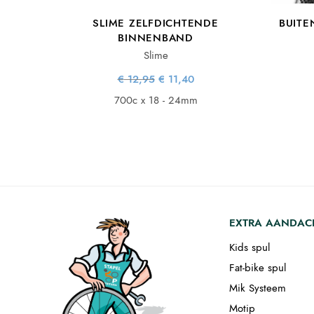
SLIME ZELFDICHTENDE
BUITE
BINNENBAND
Slime
Oorspronkelijke
Huidige
€
12,95
€
11,40
prijs was:
prijs is:
€ 12,95.
€ 11,40.
700c x 18 - 24mm
EXTRA AANDAC
Kids spul
Fat-bike spul
Mik Systeem
Motip