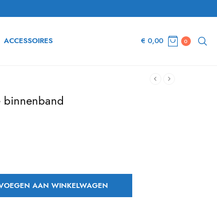
ACCESSOIRES
€
0,00
0
e binnenband
dige
 is:
,52.
VOEGEN AAN WINKELWAGEN