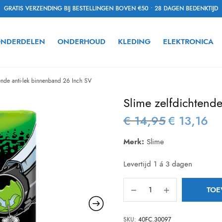
GRATIS VERZENDING BIJ BESTELLINGEN BOVEN €50 • 28 DAGEN BEDENKTIJD
NDERDELEN
ONDERHOUD
KLEDING
ELEKTRONICA
ende anti-lek binnenband 26 Inch SV
Slime zelfdichtend
€
14,95
€
13,16
Oorspronkelijke
Hui
prijs was:
prijs
Merk:
Slime
€ 14,95.
€ 13
Levertijd 1 á 3 dagen
TOE
SKU:
40FC.30097