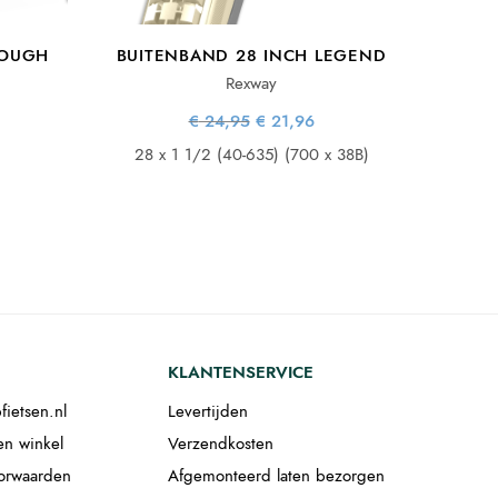
ROUGH
BUITENBAND 28 INCH LEGEND
Rexway
Oorspronkelijke
Huidige
€
24,95
€
21,96
prijs was:
prijs is:
lijke
idige
€ 24,95.
€ 21,96.
28 x 1 1/2 (40-635) (700 x 38B)
s:
ijs is:
.
14,92.
KLANTENSERVICE
fietsen.nl
Levertijden
en winkel
Verzendkosten
orwaarden
Afgemonteerd laten bezorgen