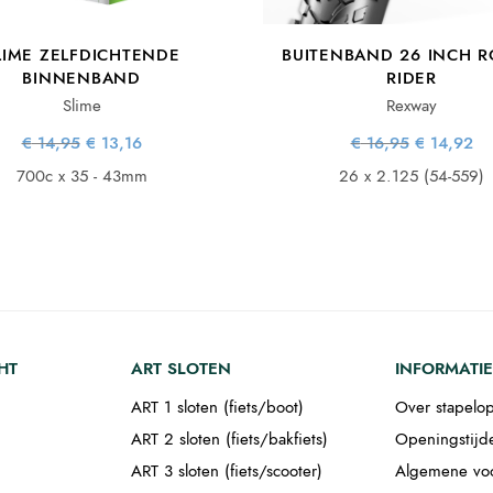
LIME ZELFDICHTENDE
BUITENBAND 26 INCH 
BINNENBAND
RIDER
Slime
Rexway
Oorspronkelijke
Huidige
Oorspronke
Hu
€
14,95
€
13,16
€
16,95
€
14,92
prijs was:
prijs is:
prijs wa
pr
€ 14,95.
€ 13,16.
€ 16,95
€ 
700c x 35 - 43mm
26 x 2.125 (54-559)
HT
ART SLOTEN
INFORMATIE
ART 1 sloten (fiets/boot)
Over stapelop
ART 2 sloten (fiets/bakfiets)
Openingstijd
ART 3 sloten (fiets/scooter)
Algemene vo