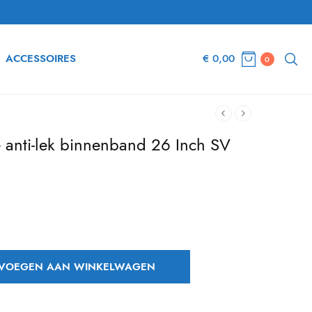
ACCESSOIRES
€
0,00
0
e anti-lek binnenband 26 Inch SV
dige
 is:
,16.
VOEGEN AAN WINKELWAGEN