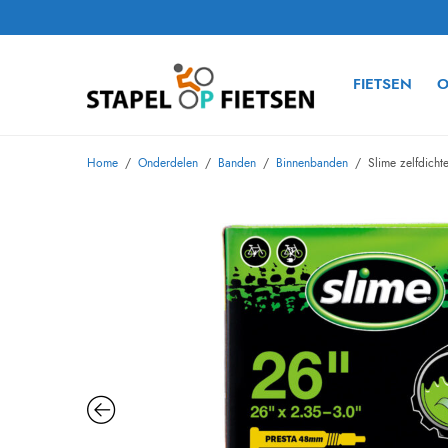
FIETSEN
O
Home
/
Onderdelen
/
Banden
/
Binnenbanden
/
Slime zelfdicht