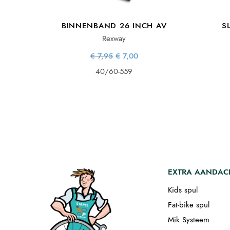
BINNENBAND 26 INCH AV
S
Rexway
Oorspronkelijke
Huidige
€
7,95
€
7,00
prijs was:
prijs is:
€ 7,95.
€ 7,00.
40/60-559
EXTRA AANDAC
Kids spul
Fat-bike spul
Mik Systeem