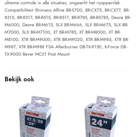
ultieme controle in alle situaties, ongeacht het rijoppervlak.
Compatibiliteit Shimano Alfine BR-S700, BR-CX75, BR-CX77, BR-
R315, BR-R317, BR-R515, BR-R517, BR-R785, BR-RS785, Deore BR-
M6000, Deore BR-M615, SLX BR-M666, SLX BR-M675, SLX BR-
M7000, SLX BR-M7100, XT BR-M785, XT BR-M8000, XT BR-
M8100, XTR BR-M9000, XTR BR-M9020, XTR BR-M985, XTR BR-
M987, XTR BR-M988 FSA Afterburner DB-TX-9150, K-Force DB-
TX-9000 Rever MCX1 Post Mount
Bekijk ook