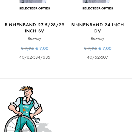
SELECTEER OPTIES
SELECTEER OPTIES
BINNENBAND 27.5/28/29
BINNENBAND 24 INCH
INCH SV
DV
Rexway
Rexway
e
e
Oorspronkelijke
Huidige
Oorspronkelijke
Huidige
€
7,95
€
7,00
€
7,95
€
7,00
prijs was:
prijs is:
prijs was:
prijs is:
€ 7,95.
€ 7,00.
€ 7,95.
€ 7,00.
40/62-584/635
40/62-507