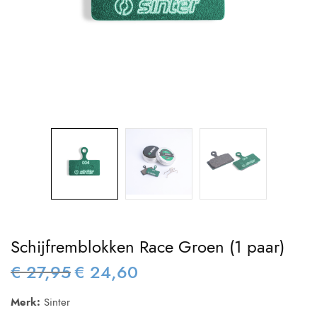
Schijfremblokken Race Groen (1 paar)
€
27,95
€
24,60
Oorspronkelijke
Huidige
prijs was:
prijs is:
Merk:
Sinter
€ 27,95.
€ 24,60.