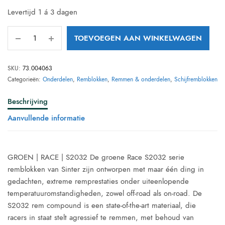
Levertijd 1 á 3 dagen
TOEVOEGEN AAN WINKELWAGEN
SKU:
73.004063
Categorieën:
Onderdelen
,
Remblokken
,
Remmen & onderdelen
,
Schijfremblokken
Beschrijving
Aanvullende informatie
GROEN | RACE | S2032 De groene Race S2032 serie
remblokken van Sinter zijn ontworpen met maar één ding in
gedachten, extreme remprestaties onder uiteenlopende
temperatuuromstandigheden, zowel off-road als on-road. De
S2032 rem compound is een state-of-the-art materiaal, die
racers in staat stelt agressief te remmen, met behoud van