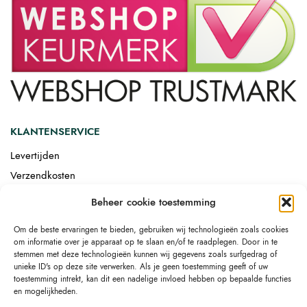
KLANTENSERVICE
Levertijden
Verzendkosten
Afgemonteerd laten bezorgen
Beheer cookie toestemming
Retourneren
Om de beste ervaringen te bieden, gebruiken wij technologieën zoals cookies
Drop-shipping
om informatie over je apparaat op te slaan en/of te raadplegen. Door in te
Link building
stemmen met deze technologieën kunnen wij gegevens zoals surfgedrag of
unieke ID's op deze site verwerken. Als je geen toestemming geeft of uw
toestemming intrekt, kan dit een nadelige invloed hebben op bepaalde functies
en mogelijkheden.