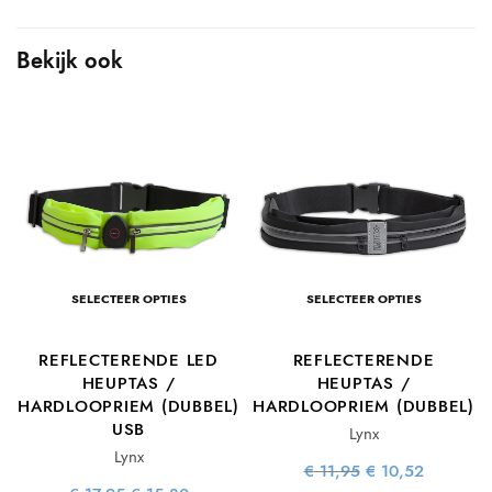
Bekijk ook
SELECTEER OPTIES
SELECTEER OPTIES
E
REFLECTERENDE LED
REFLECTERENDE
HEUPTAS /
HEUPTAS /
HARDLOOPRIEM (DUBBEL)
HARDLOOPRIEM (DUBBEL)
e
ge
USB
Lynx
s:
92.
Lynx
Oorspronkelijke
Huidige
€
11,95
€
10,52
prijs was:
prijs is: