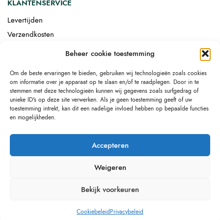
KLANTENSERVICE
Levertijden
Verzendkosten
Afgemonteerd laten bezorgen
Beheer cookie toestemming
Retourneren
Om de beste ervaringen te bieden, gebruiken wij technologieën zoals cookies
Drop-shipping
om informatie over je apparaat op te slaan en/of te raadplegen. Door in te
Link building
stemmen met deze technologieën kunnen wij gegevens zoals surfgedrag of
unieke ID's op deze site verwerken. Als je geen toestemming geeft of uw
toestemming intrekt, kan dit een nadelige invloed hebben op bepaalde functies
en mogelijkheden.
Accepteren
Weigeren
Bekijk voorkeuren
Cookiebeleid
Privacybeleid