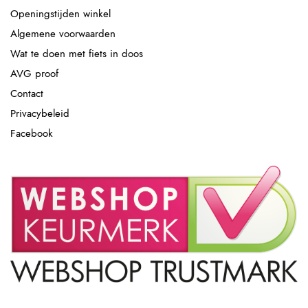
Openingstijden winkel
Algemene voorwaarden
Wat te doen met fiets in doos
AVG proof
Contact
Privacybeleid
Facebook