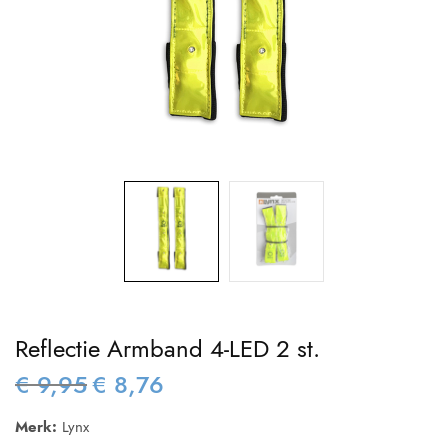
Reflectie Armband 4-LED 2 st.
€
9,95
€
8,76
Oorspronkelijke
Huidige
prijs was:
prijs is:
Merk:
Lynx
€ 9,95.
€ 8,76.