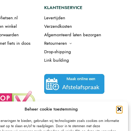
KLANTENSERVICE
fietsen.nl
Levertijden
en winkel
Verzendkosten
orwaarden
Afgemonteerd laten bezorgen
et fiets in doos
Retourneren
Drop-shipping
Link building
Beheer cookie toestemming
ervaringen te bieden, gebruiken wij technologieën zoals cookies om informatie
raat op te slaan en/of te raadplegen. Door in te stemmen met deze