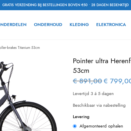
GRATIS VERZENDING BIJ BESTELLINGEN BOVEN €50 • 28 DAGEN BEDENKTIJD
NDERDELEN
ONDERHOUD
KLEDING
ELEKTRONICA
Roller-brakes Titanium 53cm
Pointer ultra Herenf
53cm
€
891,00
€
799,0
Oorspronkelij
prijs was:
Levertijd 3 á 5 dagen
€ 891,00.
Beschikbaar via nabestelling
Levering
Afgemonteerd ophalen