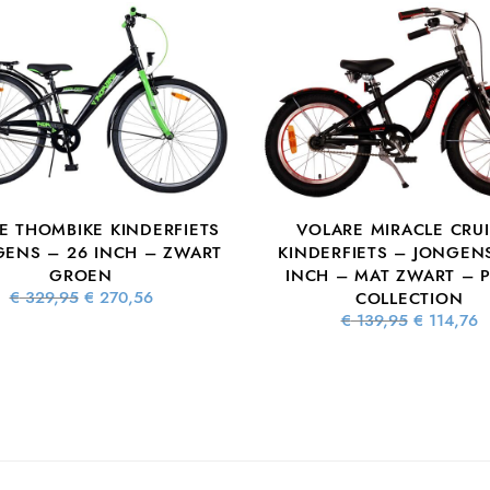
E THOMBIKE KINDERFIETS
VOLARE MIRACLE CRU
GENS – 26 INCH – ZWART
KINDERFIETS – JONGENS
GROEN
INCH – MAT ZWART – 
Oorspronkelijke
Huidige
€
329,95
€
270,56
COLLECTION
prijs was:
prijs is:
Oorspronke
€
139,95
€
114,76
€ 329,95.
€ 270,56.
prijs wa
€ 139,9
€