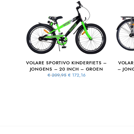
VOLARE SPORTIVO KINDERFIETS –
VOLAR
JONGENS – 20 INCH – GROEN
– JON
Oorspronkelijke
Huidige
€
209,95
€
172,16
prijs was:
prijs is:
€ 209,95.
€ 172,16.