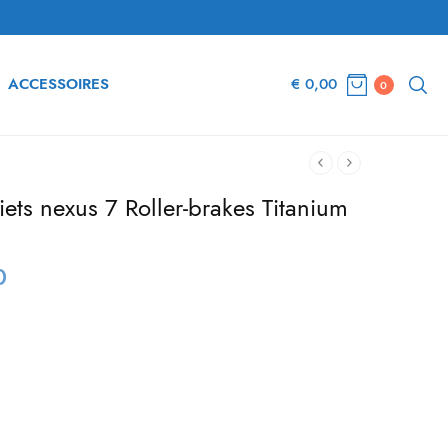
ACCESSOIRES
€
0,00
0
iets nexus 7 Roller-brakes Titanium
0
ke
Huidige
prijs is:
€ 799,00.