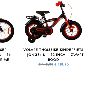
ISER
VOLARE THOMBIKE KINDERFIETS
 – 16
– JONGENS – 12 INCH – ZWART
PRIME
ROOD
Oorspronkelijke
Huidige
€
145,00
€
118,90
prijs was:
prijs is:
lijke
Huidige
€ 145,00.
€ 118,90.
s:
prijs is:
5.
 114,76.