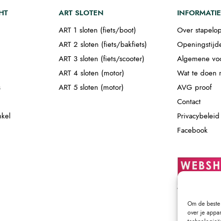
HT
ART SLOTEN
INFORMATIE
ART 1 sloten (fiets/boot)
Over stapelop
ART 2 sloten (fiets/bakfiets)
Openingstijd
ART 3 sloten (fiets/scooter)
Algemene vo
ART 4 sloten (motor)
Wat te doen m
s
ART 5 sloten (motor)
AVG proof
Contact
nkel
Privacybeleid
Facebook
Om de beste 
over je appa