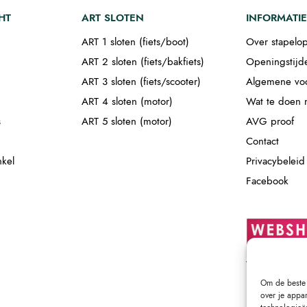
HT
ART SLOTEN
INFORMATIE
ART 1 sloten (fiets/boot)
Over stapelop
ART 2 sloten (fiets/bakfiets)
Openingstijd
ART 3 sloten (fiets/scooter)
Algemene vo
ART 4 sloten (motor)
Wat te doen m
s
ART 5 sloten (motor)
AVG proof
Contact
nkel
Privacybeleid
Facebook
Om de beste 
over je appa