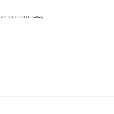
n
panninga Duxo LED batterij