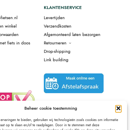
KLANTENSERVICE
fietsen.nl
Levertijden
en winkel
Verzendkosten
orwaarden
Afgemonteerd laten bezorgen
et fiets in doos
Retourneren
Drop-shipping
Link building
Beheer cookie toestemming
ervaringen te bieden, gebruiken wij technologieën zoals cookies om informatie
raat op te slaan en/of te raadplegen. Door in te stemmen met deze