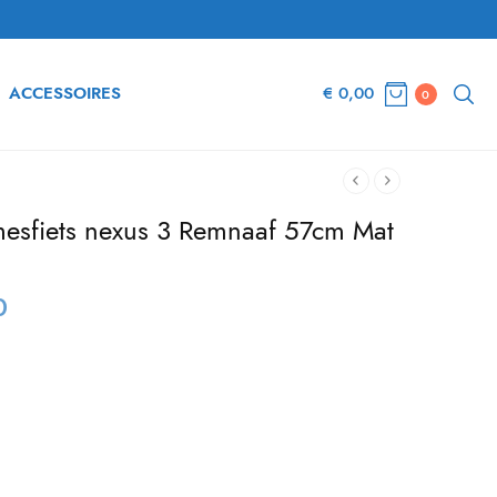
ACCESSOIRES
€
0,00
0
mesfiets nexus 3 Remnaaf 57cm Mat
0
e
Huidige
prijs is:
€ 649,00.