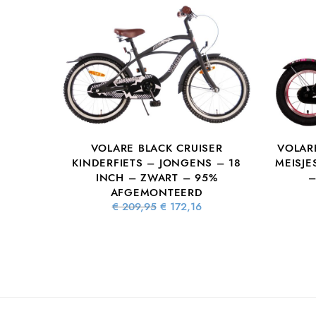
VOLARE BLACK CRUISER
VOLAR
KINDERFIETS – JONGENS – 18
MEISJE
INCH – ZWART – 95%
–
AFGEMONTEERD
Oorspronkelijke
Huidige
€
209,95
€
172,16
prijs was:
prijs is:
€ 209,95.
€ 172,16.