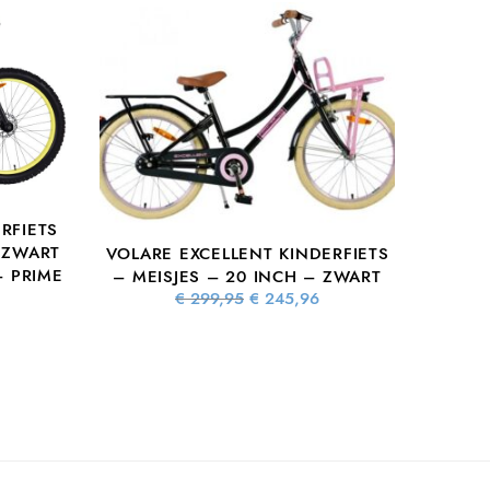
RFIETS
 ZWART
VOLARE EXCELLENT KINDERFIETS
– PRIME
– MEISJES – 20 INCH – ZWART
Oorspronkelijke
Huidige
€
299,95
€
245,96
prijs was:
prijs is:
lijke
Huidige
€ 299,95.
€ 245,96.
s:
prijs is:
5.
 377,16.