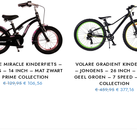
E MIRACLE KINDERFIETS –
VOLARE GRADIENT KINDE
S – 14 INCH – MAT ZWART
– JONGENS – 26 INCH –
 PRIME COLLECTION
GEEL GROEN – 7 SPEED 
Oorspronkelijke
Huidige
€
129,95
€
106,56
COLLECTION
prijs was:
prijs is:
Oorspronke
€
459,95
€
377,16
€ 129,95.
€ 106,56.
prijs wa
€ 459,9
€