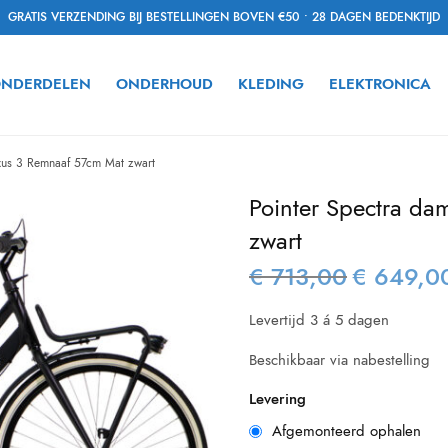
GRATIS VERZENDING BIJ BESTELLINGEN BOVEN €50 • 28 DAGEN BEDENKTIJD
NDERDELEN
ONDERHOUD
KLEDING
ELEKTRONICA
exus 3 Remnaaf 57cm Mat zwart
Pointer Spectra da
zwart
€
713,00
€
649,0
Oorspronkelijk
prijs was:
Levertijd 3 á 5 dagen
€ 713,00.
Beschikbaar via nabestelling
Levering
Afgemonteerd ophalen