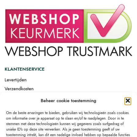
KLANTENSERVICE
Levertijden
Verzendkosten
Afgemonteerd laten bezorgen
Beheer cookie toestemming
Retourneren
Om de beste ervaringen te bieden, gebruiken wij technologieën zoals cookies
Drop-shipping
om informatie over je apparaat op te slaan en/of te raadplegen. Door in te
Link building
stemmen met deze technologieën kunnen wij gegevens zoals surfgedrag of
unieke ID's op deze site verwerken. Als je geen toestemming geeft of uw
toestemming intrekt, kan dit een nadelige invloed hebben op bepaalde functies