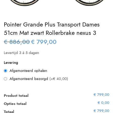
Pointer Grande Plus Transport Dames
51cm Mat zwart Rollerbrake nexus 3
€
886,00
€
799,00
Oorspronkelijke
Huidige
prijs was:
prijs is:
Levertijd 3 á 5 dagen
€ 886,00.
€ 799,00.
Levering
Afgemonteerd ophalen
Afgemonteerd bezorgd
(+€ 40,00)
€ 799,00
Product totaal
€ 0,00
Opties totaal
€ 799,00
Totaal