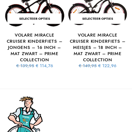
SELECTEER OPTIES
SELECTEER OPTIES
VOLARE MIRACLE
VOLARE MIRACLE
S
CRUISER KINDERFIETS –
CRUISER KINDERFIETS –
JONGENS – 16 INCH –
MEISJES – 18 INCH –
MAT ZWART – PRIME
MAT ZWART – PRIME
ke
dige
COLLECTION
COLLECTION
s is:
Oorspronkelijke
Huidige
Oorspronkelijke
Huidig
€
139,95
€
114,76
€
149,95
€
122,96
2,16.
prijs was:
prijs is:
prijs was:
prijs is
€ 139,95.
€ 114,76.
€ 149,95.
€ 122,9