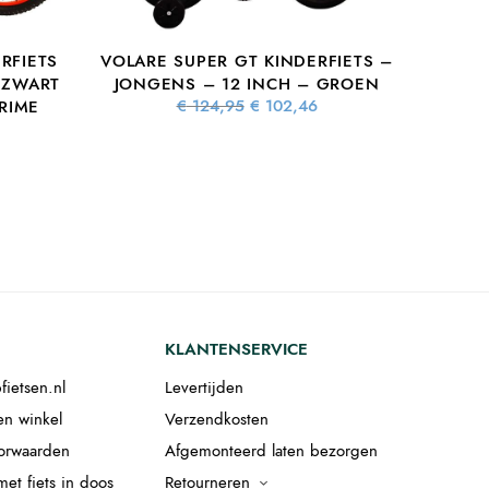
RFIETS
VOLARE SUPER GT KINDERFIETS –
 ZWART
JONGENS – 12 INCH – GROEN
Oorspronkelijke
Huidige
€
124,95
€
102,46
RIME
prijs was:
prijs is:
€ 124,95.
€ 102,46.
lijke
Huidige
s:
prijs is:
5.
 377,16.
KLANTENSERVICE
fietsen.nl
Levertijden
en winkel
Verzendkosten
orwaarden
Afgemonteerd laten bezorgen
et fiets in doos
Retourneren