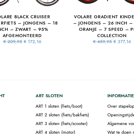
LARE BLACK CRUISER
VOLARE GRADIENT KINDE
ERFIETS – JONGENS – 18
– JONGENS – 26 INCH –
NCH – ZWART – 95%
ORANJE – 7 SPEED – P
AFGEMONTEERD
COLLECTION
Oorspronkelijke
Huidige
Oorspronke
€
209,95
€
172,16
€
459,95
€
377,16
prijs was:
prijs is:
prijs wa
€ 209,95.
€ 172,16.
€ 459,9
€
HT
ART SLOTEN
INFORMATIE
ART 1 sloten (fiets/boot)
Over stapelop
ART 2 sloten (fiets/bakfiets)
Openingstijd
ART 3 sloten (fiets/scooter)
Algemene vo
ART 4 sloten (motor)
Wat te doen m