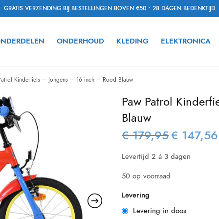
GRATIS VERZENDING BIJ BESTELLINGEN BOVEN €50 • 28 DAGEN BEDENKTIJD
NDERDELEN
ONDERHOUD
KLEDING
ELEKTRONICA
trol Kinderfiets – Jongens – 16 inch – Rood Blauw
Paw Patrol Kinderf
Blauw
€
179,95
€
147,56
Oorspronkelijk
prijs was:
Levertijd 2 á 3 dagen
€ 179,95.
50 op voorraad
Levering
Levering in doos