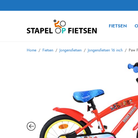
FIETSEN
O
Home
/
Fietsen
/
Jongensfietsen
/
Jongensfietsen 16 inch
/
Paw Pa