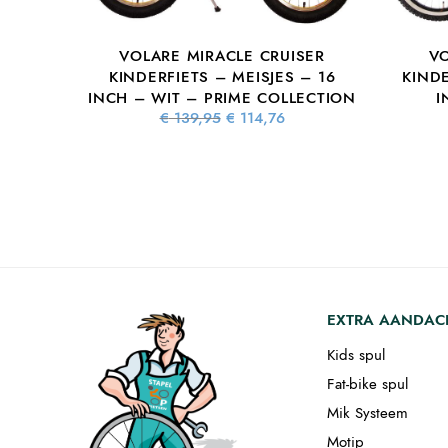
VOLARE MIRACLE CRUISER
VO
KINDERFIETS – MEISJES – 16
KIND
INCH – WIT – PRIME COLLECTION
I
Oorspronkelijke
Huidige
€
139,95
€
114,76
prijs was:
prijs is:
€ 139,95.
€ 114,76.
EXTRA AANDAC
Kids spul
Fat-bike spul
Mik Systeem
Motip