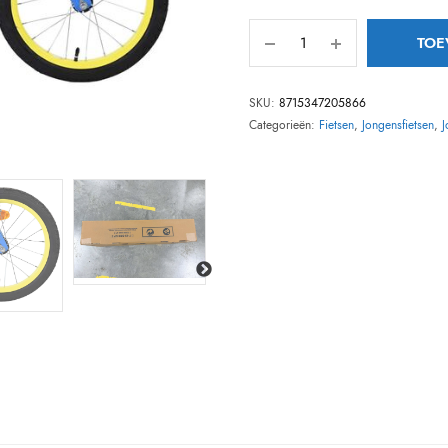
TOE
SKU:
8715347205866
Categorieën:
Fietsen
,
Jongensfietsen
,
J