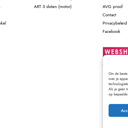
s
ART 5 sloten (motor)
AVG proof
Contact
nkel
Privacybeleid
Facebook
Om de beste 
over je appa
technologieë
Als je geen 
op bepaalde 
Acc