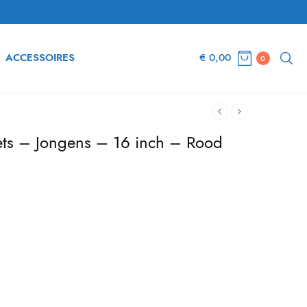
ACCESSOIRES
€
0,00
0
iets – Jongens – 16 inch – Rood
e
Huidige
prijs is:
€ 147,56.