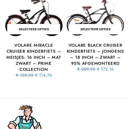
SELECTEER OPTIES
SELECTEER OPTIES
VOLARE MIRACLE
VOLARE BLACK CRUISER
S
CRUISER KINDERFIETS –
KINDERFIETS – JONGENS
MEISJES- 16 INCH – MAT
– 18 INCH – ZWART –
ZWART – PRIME
95% AFGEMONTEERD
ke
dige
Oorspronkelijke
Huidig
€
209,95
€
172,16
COLLECTION
s is:
prijs was:
prijs is
Oorspronkelijke
Huidige
€
139,95
€
114,76
6,76.
€ 209,95.
€ 172,1
prijs was:
prijs is:
€ 139,95.
€ 114,76.