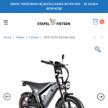
GRATIS VERZENDING BIJ BESTELLINGEN BOVEN €50 • 28 DAGEN
BEDENKTIJD
0
Home
/
Fietsen
/
Fat-bike
/
OUXI GT20 Fat-bike Grijs