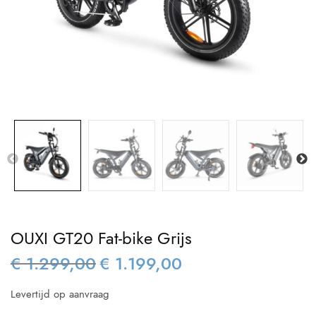
OUXI GT20 Fat-bike Grijs
€
1.299,00
€
1.199,00
Oorspronkelijke
Huidige
prijs was:
prijs is:
Levertijd op aanvraag
€ 1.299,00.
€ 1.199,00.