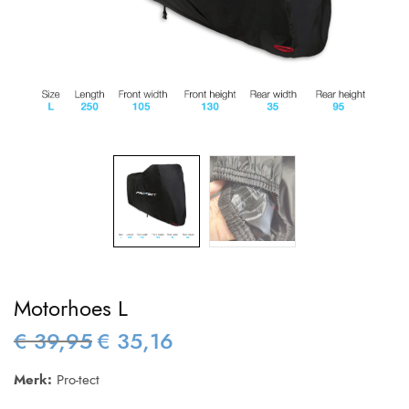
Motorhoes L
€
39,95
€
35,16
Oorspronkelijke
Huidige
prijs was:
prijs is:
Merk:
Pro-tect
€ 39,95.
€ 35,16.