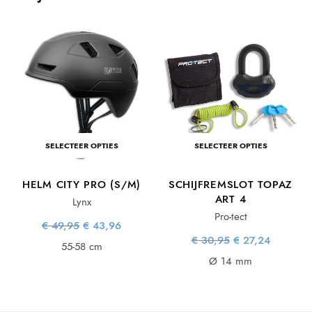
SELECTEER OPTIES
SELECTEER OPTIES
HELM CITY PRO (S/M)
SCHIJFREMSLOT TOPAZ
ART 4
Lynx
Pro-tect
Oorspronkelijke
Huidige
€
49,95
€
43,96
prijs was:
prijs is:
ke
ge
Oorspronkelijke
Huidige
€
30,95
€
27,24
€ 49,95.
€ 43,96.
55-58 cm
is:
prijs was:
prijs is:
88.
€ 30,95.
€ 27,24.
Ø 14 mm