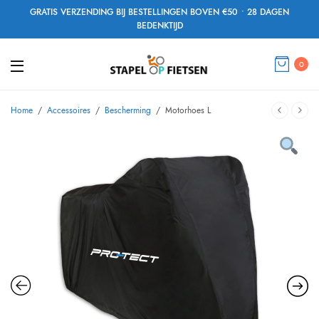
GRATIS VERZENDING BIJ BESTELLINGEN BOVEN €50 • 28 DAGEN
BEDENKTIJD
0
Home
/
Accessoires
/
Bescherming
/
Motorhoes L