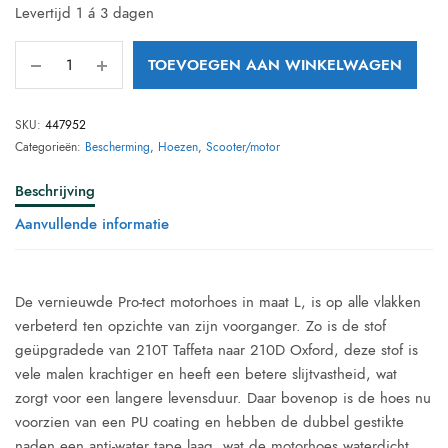
Levertijd 1 á 3 dagen
TOEVOEGEN AAN WINKELWAGEN
SKU:
447952
Categorieën:
Bescherming
,
Hoezen
,
Scooter/motor
Beschrijving
Aanvullende informatie
De vernieuwde Pro-tect motorhoes in maat L, is op alle vlakken
verbeterd ten opzichte van zijn voorganger. Zo is de stof
geüpgradede van 210T Taffeta naar 210D Oxford, deze stof is
vele malen krachtiger en heeft een betere slijtvastheid, wat
zorgt voor een langere levensduur. Daar bovenop is de hoes nu
voorzien van een PU coating en hebben de dubbel gestikte
naden een anti-water tape laag, wat de motorhoes waterdicht