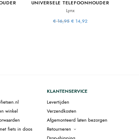
HOUDER
UNIVERSELE TELEFOONHOUDER
Lynx
Oorspronkelijke
Huidige
€
16,95
€
14,92
prijs was:
prijs is:
lijke
uidige
€ 16,95.
€ 14,92.
s:
ijs is:
.
26,36.
KLANTENSERVICE
fietsen.nl
Levertijden
en winkel
Verzendkosten
orwaarden
Afgemonteerd laten bezorgen
et fiets in doos
Retourneren
Drop-shipping