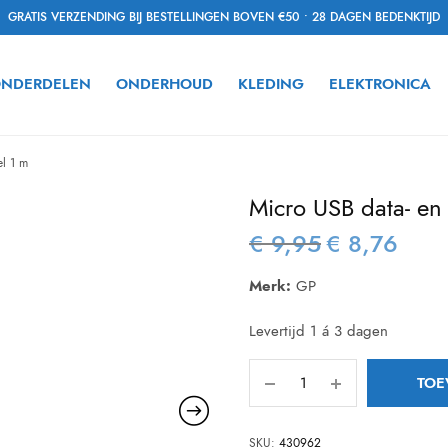
GRATIS VERZENDING BIJ BESTELLINGEN BOVEN €50 • 28 DAGEN BEDENKTIJD
NDERDELEN
ONDERHOUD
KLEDING
ELEKTRONICA
l 1 m
Micro USB data- en
€
9,95
€
8,76
Oorspronkelijke
Huidig
prijs was:
prijs is:
Merk:
GP
€ 9,95.
€ 8,76.
Levertijd 1 á 3 dagen
TOE
SKU:
430962