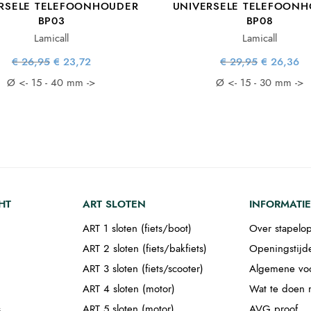
RSELE TELEFOONHOUDER
UNIVERSELE TELEFOON
BP03
BP08
Lamicall
Lamicall
Oorspronkelijke
Huidige
Oorspronke
H
€
26,95
€
23,72
€
29,95
€
26,36
prijs was:
prijs is:
prijs wa
pr
€ 26,95.
€ 23,72.
€ 29,95
€ 
Ø <- 15 - 40 mm ->
Ø <- 15 - 30 mm ->
HT
ART SLOTEN
INFORMATIE
ART 1 sloten (fiets/boot)
Over stapelop
ART 2 sloten (fiets/bakfiets)
Openingstijd
ART 3 sloten (fiets/scooter)
Algemene vo
ART 4 sloten (motor)
Wat te doen m
s
ART 5 sloten (motor)
AVG proof