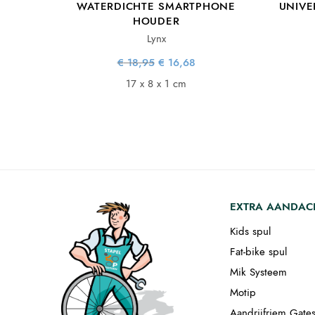
WATERDICHTE SMARTPHONE
UNIVE
HOUDER
Lynx
Oorspronkelijke
Huidige
€
18,95
€
16,68
prijs was:
prijs is:
€ 18,95.
€ 16,68.
17 x 8 x 1 cm
EXTRA AANDAC
Kids spul
Fat-bike spul
Mik Systeem
Motip
Aandrijfriem Gate