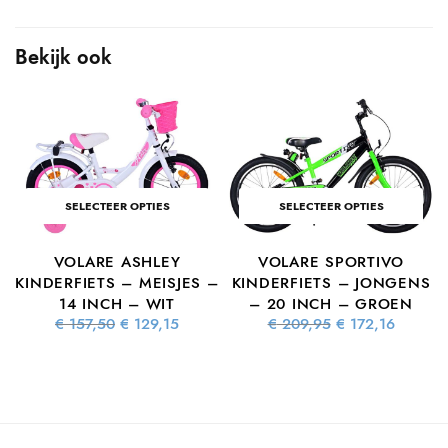
Bekijk ook
SELECTEER OPTIES
SELECTEER OPTIES
VOLARE ASHLEY
VOLARE SPORTIVO
S
KINDERFIETS – MEISJES –
KINDERFIETS – JONGENS
14 INCH – WIT
– 20 INCH – GROEN
Oorspronkelijke
Huidige
Oorspronkelijke
Huidig
€
157,50
€
129,15
€
209,95
€
172,16
prijs was:
prijs is:
prijs was:
prijs is
ke
dige
€ 157,50.
€ 129,15.
€ 209,95.
€ 172,1
s is:
7,06.