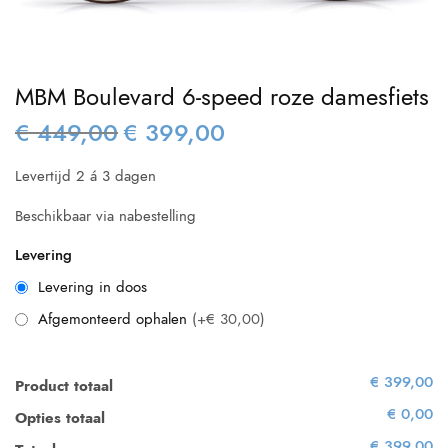
MBM Boulevard 6-speed roze damesfiets
€
449,00
€
399,00
Oorspronkelijke
Huidige
prijs was:
prijs is:
Levertijd 2 á 3 dagen
€ 449,00.
€ 399,00.
Beschikbaar via nabestelling
Levering
Levering in doos
Afgemonteerd ophalen
(+€ 30,00)
€ 399,00
Product totaal
€ 0,00
Opties totaal
€ 399,00