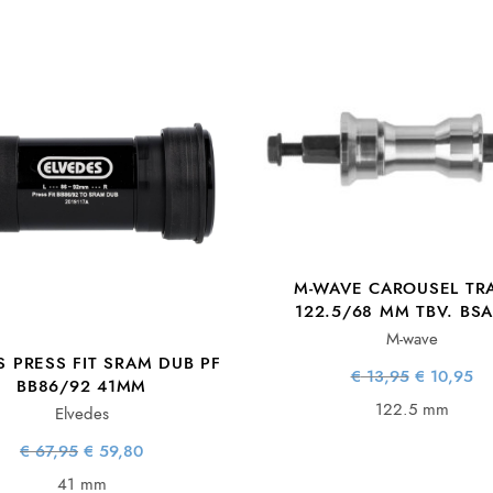
M-WAVE CAROUSEL TR
122.5/68 MM TBV. BSA
M-wave
S PRESS FIT SRAM DUB PF
Oorspronke
Hu
€
13,95
€
10,95
BB86/92 41MM
prijs wa
pr
€ 13,95
€ 
122.5 mm
Elvedes
Oorspronkelijke
Huidige
€
67,95
€
59,80
prijs was:
prijs is:
€ 67,95.
€ 59,80.
41 mm