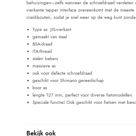
behuizingen—zelfs wanneer de schroefdraad versleten of 
vierkante tapper interface overeenkomt met de meeste 
crankbouten, zodat je snel weer op de weg kunt zonder
Type as: JIS-vierkant
gemaakt van staal
BSA-draad
ITA-thread
stalen bekers
massieve as
ook voor defecte schroefdraad
geschikt voor Shimano gereedschap
boor as
lengte 127 mm, perfect voor diverse fietsmodellen.
Speciale functie
:
Ook geschikt voor fietsen met bes
Bekijk ook