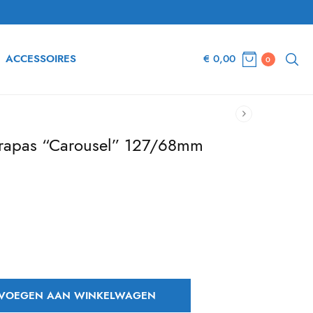
ACCESSOIRES
€
0,00
0
trapas “Carousel” 127/68mm
dige
s is:
0,95.
VOEGEN AAN WINKELWAGEN