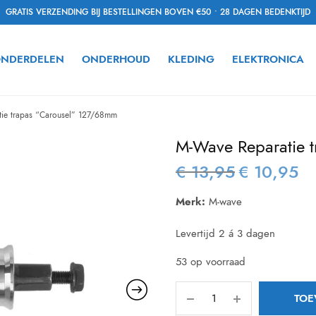
GRATIS VERZENDING BIJ BESTELLINGEN BOVEN €50 • 28 DAGEN BEDENKTIJD
NDERDELEN
ONDERHOUD
KLEDING
ELEKTRONICA
ie trapas “Carousel” 127/68mm
M-Wave Reparatie 
€
13,95
€
10,95
Oorspronkelijke
Hui
prijs was:
prij
Merk:
M-wave
€ 13,95.
€ 1
Levertijd 2 á 3 dagen
53 op voorraad
TOE