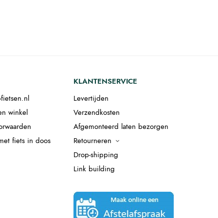
KLANTENSERVICE
fietsen.nl
Levertijden
en winkel
Verzendkosten
orwaarden
Afgemonteerd laten bezorgen
et fiets in doos
Retourneren
Drop-shipping
Link building