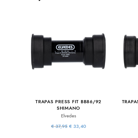
TRAPAS PRESS FIT BB86/92
TRAPA
SHIMANO
Elvedes
Oorspronkelijke
Huidige
€
37,95
€
33,40
prijs was:
prijs is:
€ 37,95.
€ 33,40.