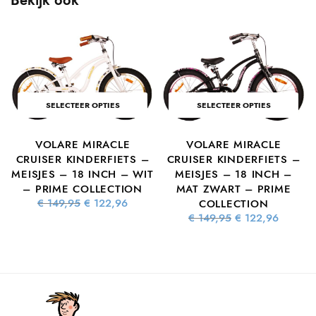
Bekijk ook
SELECTEER OPTIES
SELECTEER OPTIES
VOLARE MIRACLE
VOLARE MIRACLE
CRUISER KINDERFIETS –
CRUISER KINDERFIETS –
T
MEISJES – 18 INCH – WIT
MEISJES – 18 INCH –
– PRIME COLLECTION
MAT ZWART – PRIME
ke
dige
Oorspronkelijke
Huidige
€
149,95
€
122,96
COLLECTION
 is:
prijs was:
prijs is:
Oorspronkelijke
Huidig
€
149,95
€
122,96
4,76.
€ 149,95.
€ 122,96.
prijs was:
prijs is
€ 149,95.
€ 122,9