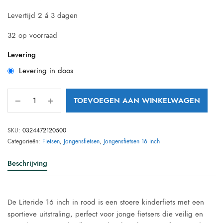
prijs was:
prijs is:
Levertijd 2 á 3 dagen
€ 259,95.
€ 213,16.
32 op voorraad
Levering
Levering in doos
TOEVOEGEN AAN WINKELWAGEN
SKU:
0324472120500
Categorieën:
Fietsen
,
Jongensfietsen
,
Jongensfietsen 16 inch
Beschrijving
De Literide 16 inch in rood is een stoere kinderfiets met een
sportieve uitstraling, perfect voor jonge fietsers die veilig en