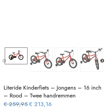
Literide Kinderfiets – Jongens – 16 inch
– Rood – Twee handremmen
€
259,95
€
213,16
Oorspronkelijke
Huidige