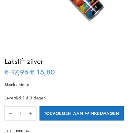
Lakstift zilver
€
17,95
€
15,80
Oorspronkelijke
Huidige
prijs was:
prijs is:
Merk:
Motip
€ 17,95.
€ 15,80.
Levertijd 1 á 3 dagen
TOEVOEGEN AAN WINKELWAGEN
SKU:
51900104