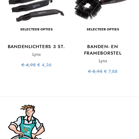
SELECTEER OPTIES
SELECTEER OPTIES
BANDENLICHTERS 3 ST.
BANDEN- EN
FRAMEBORSTEL
Lynx
Lynx
ke
ge
Oorspronkelijke
Huidige
€
4,95
€
4,36
is:
prijs was:
prijs is:
Oorspronkelijke
Huidige
€
8,95
€
7,88
96.
€ 4,95.
€ 4,36.
prijs was:
prijs is:
€ 8,95.
€ 7,88.